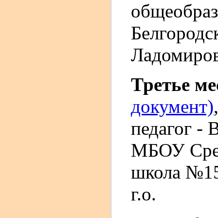
общеобраз
Белгородск
Ладомиро
Третье м
документ)
педагог - 
МБОУ Сред
школа №15,
г.о.