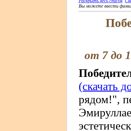
Раскрыть весь список
Св
Вы можете ввести фамили
Побе
от 7 до 
Победите
(скачать д
рядом!", п
Эмирулла
эстетическ