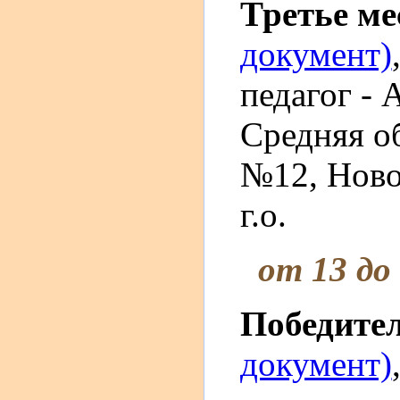
Третье м
документ)
педагог -
Средняя о
№12, Ново
г.о.
от 13 до
Победите
документ)