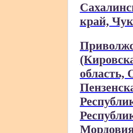
Сахалинс
край, Чу
Приволжс
(Кировск
область, 
Пензенска
Республи
Республи
Мордовия