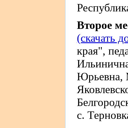
Республика
Второе м
(скачать д
края", пе
Ильинична
Юрьевна,
Яковлевско
Белгородск
с. Терновк