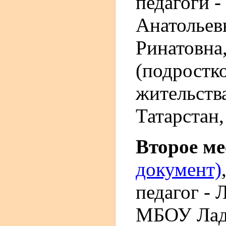
педагоги -
Анатольев
Ринатовна
(подростк
жительств
Татарстан,
Второе м
документ)
педагог -
МБОУ Ладо