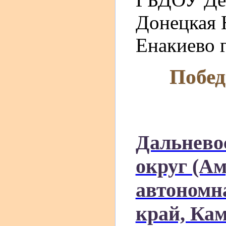
Донецкая 
Енакиево г
Побед
Дальнево
округ (Ам
автономн
край, Ка