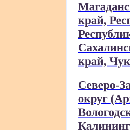
Магаданс
край, Рес
Республик
Сахалинс
край, Чу
Северо-З
округ (Ар
Вологодск
Калининг