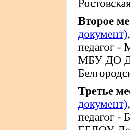
Ростовская
Второе м
документ)
педагог - 
МБУ ДО До
Белгородск
Третье м
документ)
педагог - 
ГБДОУ Дет