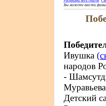
Раскрыть весь список
Св
Вы можете ввести фамили
Побе
Победите
Ивушка
(с
народов Р
- Шамсутд
Муравьева
Детский с