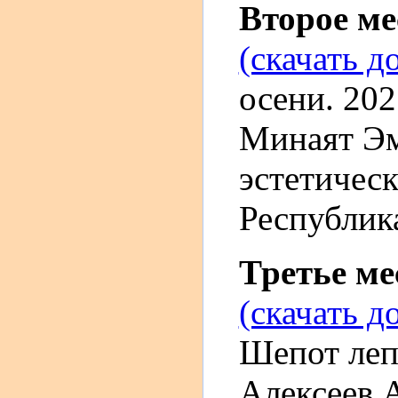
Второе м
(скачать д
осени. 202
Минаят Э
эстетическ
Республика
Третье м
(скачать д
Шепот лепе
Алексеев 