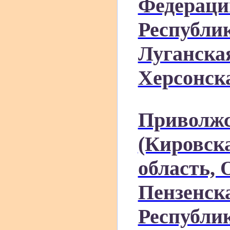
Федераци
Республик
Луганска
Херсонска
Приволжс
(Кировск
область, 
Пензенска
Республи