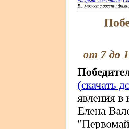
Раскрыть весь список
Св
Вы можете ввести фамили
Побе
от 7 до 
Победите
(скачать д
явления в 
Елена Ва
"Первомайс