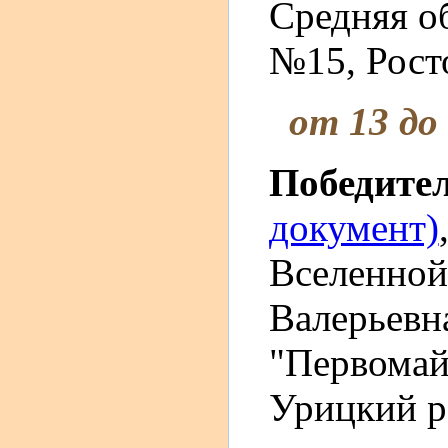
Средняя о
№15, Росто
от 13 до
Победите
документ)
Вселенной"
Валерьев
"Первомайс
Урицкий р