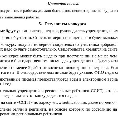
Критерии оценки.
курса, т.е. в работах должно быть выполнение задание конкурса в 
ть выполнения работы.
5.
Результаты конкурса
е будут указаны автор, педагог, руководитель учреждения, наи
льство об участии. Список номерных свидетельств будет выложен
онкурс, получат номерное свидетельство участника добровол
 надо скачать самостоятельно. Свидетельства хранятся на сайте
в конкурсе может быть выдано при поступлении не менее чем 
гоги в благодарственном письме для учреждения не будут указ
ении не менее 5 работ от воспитанников данного педагога. Если
тся на 2. В благодарственном письме будет указано ФИО педагог
арственные письма) предоставляются всем в электронном вариан
 1 год.
вательных учреждений и региональные рейтинги ССИТ, которы
 педагогам за этот конкурс делятся на два.
а сайте «ССИТ» по адресу www.sertification.ru, далее по меню 
слены баллы в рейтинги, на основе которых по состоянию на 
ровании региональных рейтингов.