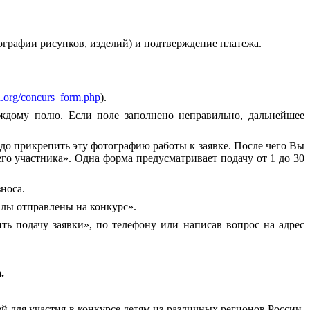
ографии рисунков, изделий) и подтверждение платежа.
ion.org/concurs_form.php
).
ждому полю. Если поле заполнено неправильно, дальнейшее
до прикрепить эту фотографию работы к заявке. После чего Вы
о участника». Одна форма предусматривает подачу от 1 до 30
носа.
алы отправлены на конкурс».
ь подачу заявки», по телефону или написав вопрос на адрес
.
й для участия в конкурсе детям из различных регионов России,