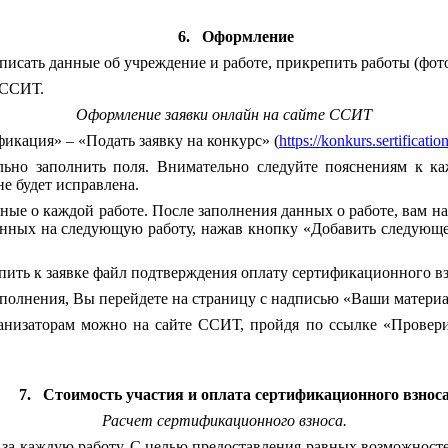
6.
Оформление
аписать данные об учреждение и работе, прикрепить работы (фот
 ССИТ.
Оформление заявки онлайн на сайте ССИТ
икация» – «Подать заявку на конкурс» (
https://konkurs.sertificat
ьно заполнить поля. Внимательно следуйте пояснениям к ка
е будет исправлена.
ые о каждой работе. После заполнения данных о работе, вам на
анных на следующую работу, нажав кнопку «Добавить следующег
ить к заявке файл подтверждения оплату сертификационного вз
заполнения, Вы перейдете на страницу с надписью «Ваши матери
анизаторам можно на сайте ССИТ, пройдя по ссылке «Проверит
7.
Стоимость участия и оплата сертификационного взноса
Расчет сертификационного взноса.
 за каждую работу. С целью предоставления равных возможносте