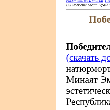
Раскрыть весь список
Св
Вы можете ввести фамили
Побе
Победите
(скачать д
натюрморт"
Минаят Э
эстетическ
Республика