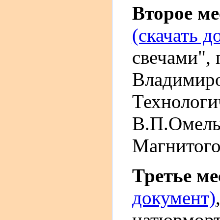
Второе м
(скачать д
свечами", 
Владимир
Технологи
В.П.Омель
Магнитого
Третье м
документ)
натюрморт