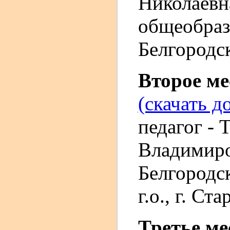
Николаевн
общеобраз
Белгородск
Второе м
(скачать д
педагог - 
Владимир
Белгородс
г.о., г. Ст
Третье м