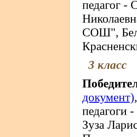
педагог - 
Николаевн
СОШ", Бел
Красненски
3 класс
Победите
документ)
педагоги 
Зуза Лари