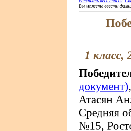
Раскрыть весь список
Св
Вы можете ввести фамили
Побе
1 класс, 
Победите
документ)
Атасян Ан
Средняя о
№15, Росто