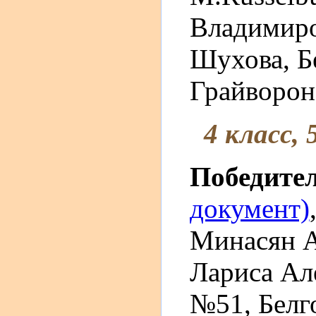
Владимиро
Шухова, Б
Грайворон
4 класс, 
Победите
документ)
Минасян А
Лариса Ал
№51, Белг