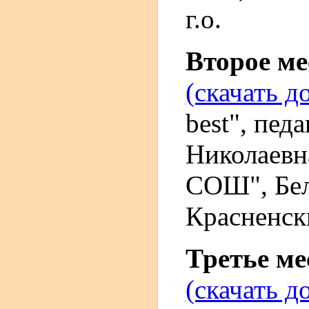
г.о.
Второе м
(скачать д
best", пед
Николаевн
СОШ", Бел
Красненски
Третье м
(скачать д