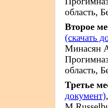
Прогимназ
область, Б
Второе м
(скачать д
Минасян 
Прогимназ
область, Б
Третье м
документ)
М.Russelbu