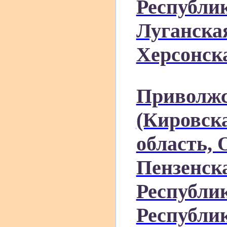
Республик
Луганска
Херсонска
Приволжс
(Кировск
область, 
Пензенска
Республи
Республи