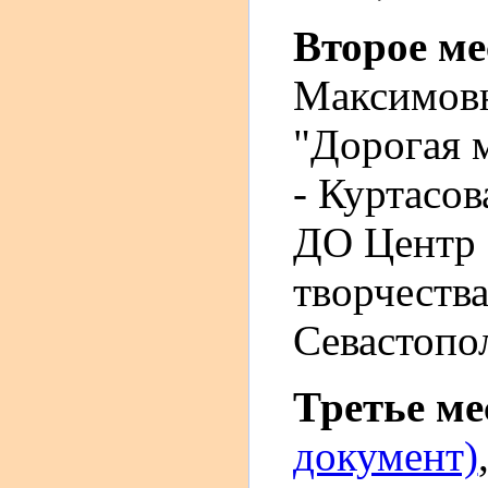
Второе м
Максимов
"Дорогая м
- Куртасо
ДО Центр 
творчеств
Севастопо
Третье м
документ)