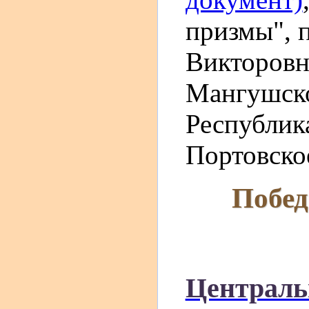
призмы", 
Викторовн
Мангушско
Республика
Портовско
Побед
Централь