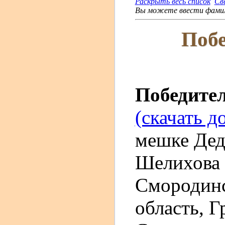
Раскрыть весь список
Св
Вы можете ввести фамили
Побе
Победите
(скачать д
мешке Деда
Шелихова 
Смородинс
область, Г