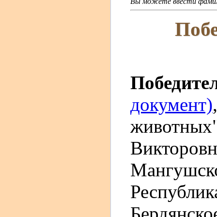
Вы можете ввести фамили
Побе
Победите
документ)
животных"
Викторовн
Мангушско
Республика
Бердянско