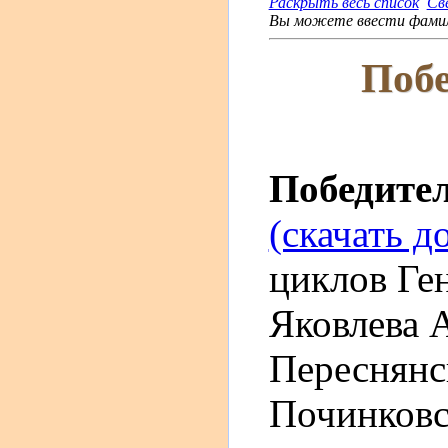
Раскрыть весь список
Св
Вы можете ввести фамили
Побе
Победите
(скачать д
циклов Ген
Яковлева 
Переснянс
Починковс