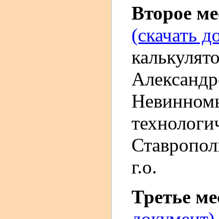
Второе м
(скачать д
калькулято
Александ
Невинномы
технологи
Ставропол
г.о.
Третье м
документ)