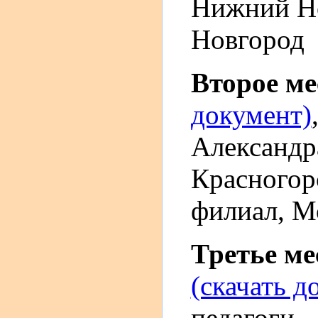
Нижний Но
Новгород
Второе м
документ)
Александр
Красногор
филиал, Мо
Третье м
(скачать д
педагоги 