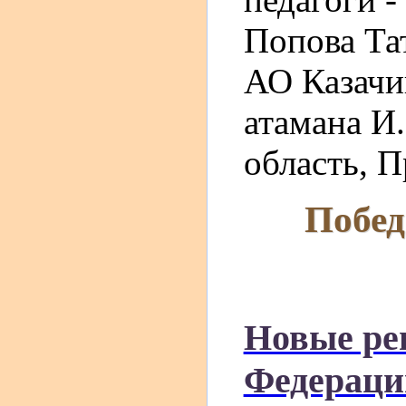
Попова Та
АО Казачи
атамана И.
область, П
Побед
Новые ре
Федераци