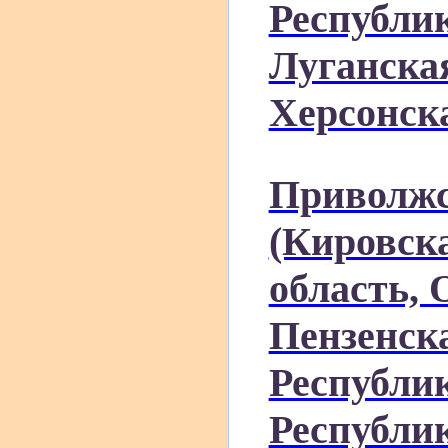
Республик
Луганска
Херсонска
Приволжс
(Кировск
область, 
Пензенска
Республи
Республи