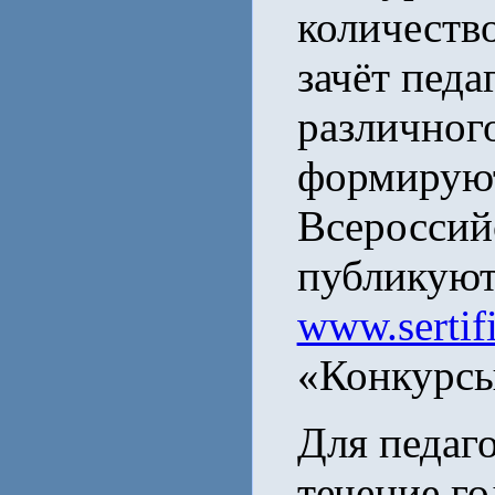
количество
зачёт педа
различного
формируют
Всероссий
публикуют
www.sertifi
«Конкурсы
Для педаг
течение го