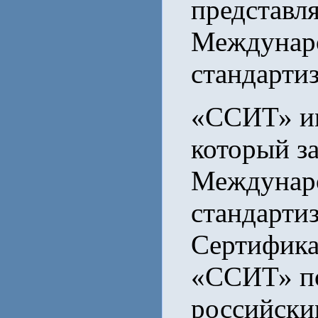
представл
Междунаро
стандарти
«ССИТ» им
который з
Междунаро
стандарти
Сертифика
«ССИТ» по
российски