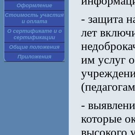
информац
Оформление
Стоимость участия
- защита н
и оплата
лет включ
О сертификате и о
сертификации
недоброка
Общие положения
им услуг 
Приложения
учреждени
(педагогам
- выявлени
которые о
высокого 