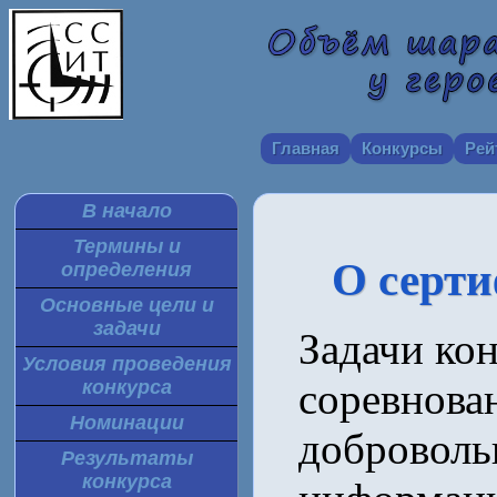
Главная
Конкурсы
Рей
В начало
Термины и
О серти
определения
Основные цели и
задачи
Задачи кон
Условия проведения
соревнова
конкурса
Номинации
доброволь
Результаты
конкурса