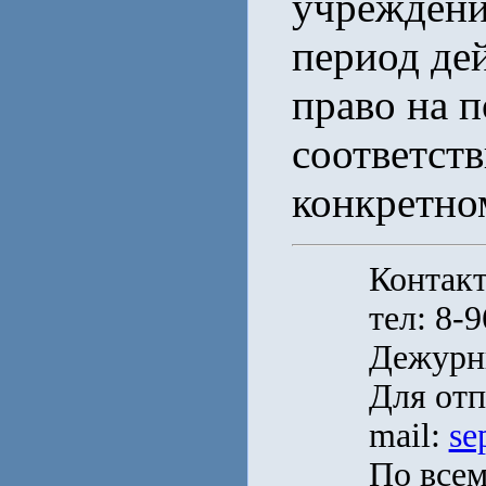
учреждени
период де
право на 
соответст
конкретно
Контак
тел: 8-
Дежурн
Для отп
mail:
se
По всем