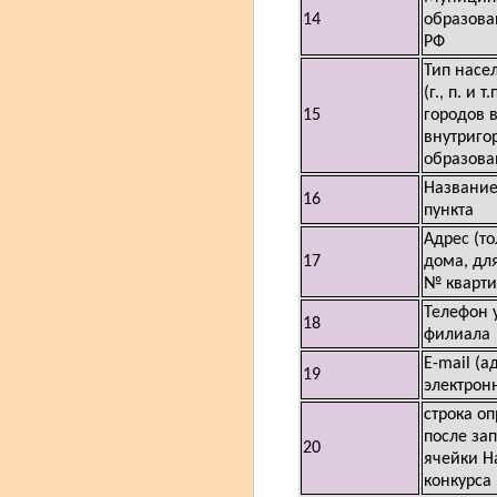
14
образова
РФ
Тип насе
(г., п. и 
15
городов в
внутриго
образован
Название
16
пункта
Адрес (т
17
дома, для
№ кварти
Телефон 
18
филиала
E-mail (а
19
электрон
строка о
после за
20
ячейки Н
конкурса