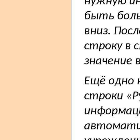
нужную и
быть бол
вниз. Пос
строку в 
значение 
Ещё одно 
строки «Р
информаци
автоматич