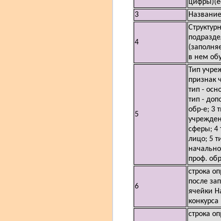
цифры)(е
3
Название
Структур
подразде
4
(заполняе
в нем обу
Тип учре
признак ч
тип - осн
тип - до
обр-е; 3 т
5
учрежден
сферы; 4 
лицо; 5 ти
начально
проф. обр
строка о
после за
6
ячейки Н
конкурса
строка о