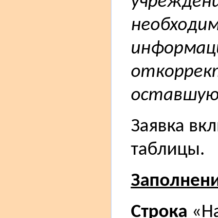
учреждени
необходим
информац
откоррек
оставшую
Заявка вк
таблицы.
Заполнен
Строка
«На