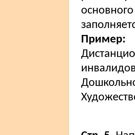
основного
заполняетс
Пример:
Дистанцио
инвалидо
Дошкольно
Художеств