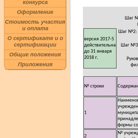
конкурса
Оформление
Шаг №
Стоимость участия
и оплата
Шаг №2: 
О сертификате и о
версия 2017-5
сертификации
действительна
Шаг №3:
до 31 января
Общие положения
2018 г.
Руко
Приложения
фил
№ строки
Содержа
Наимено
учрежден
1
муницип
принадле
формы со
№ учрежд
2