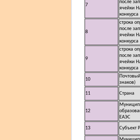
после за
7
ячейки Н
конкурса
строка о
после за
8
ячейки Н
конкурса
строка о
после за
9
ячейки Н
конкурса
Почтовый
10
знаков)
11
Страна
Муницип
12
образова
ЕАЭС
13
Субъект 
Муницип