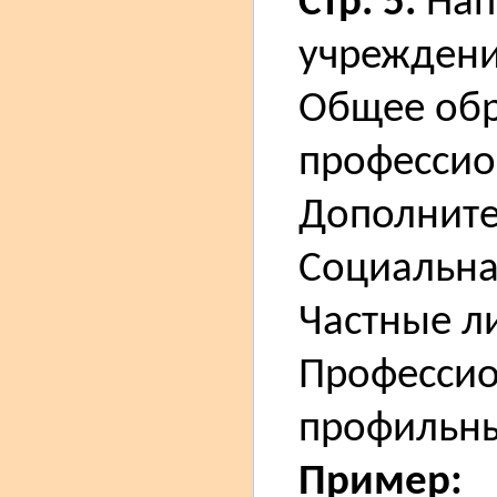
Стр. 5.
Нап
учреждени
Общее обр
профессио
Дополните
Социальная
Частные ли
Профессио
профильны
Пример: