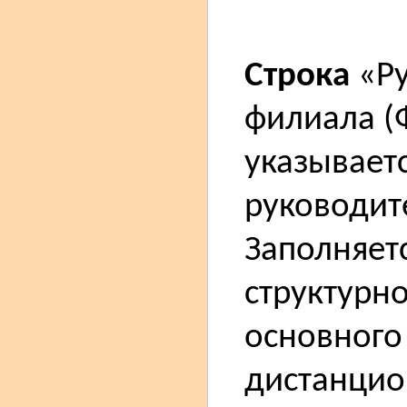
Строка
«Ру
филиала (
указываетс
руководит
Заполняетс
структурн
основного
дистанцио