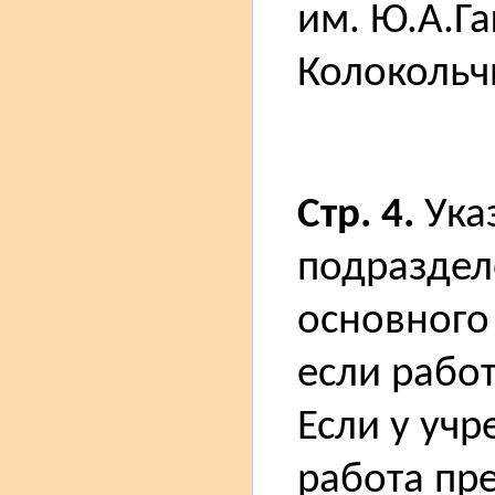
им. Ю.А.Г
Колокольч
Стр. 4.
Ука
подраздел
основного
если рабо
Если у уч
работа пр