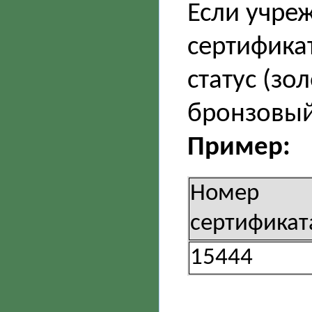
Если учре
сертифика
статус (зо
бронзовый
Пример:
Номер
сертификат
15444