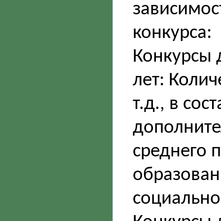
зависимос
конкурса:
Конкурсы 
лет: Колич
т.д., в со
дополните
среднего 
образован
социально