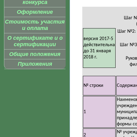
конкурса
Оформление
Шаг №
Стоимость участия
и оплата
Шаг №2: 
О сертификате и о
версия 2017-5
сертификации
действительна
Шаг №3:
до 31 января
Общие положения
2018 г.
Руко
Приложения
фил
№ строки
Содержа
Наимено
учрежден
1
муницип
принадле
формы со
№ учрежд
2