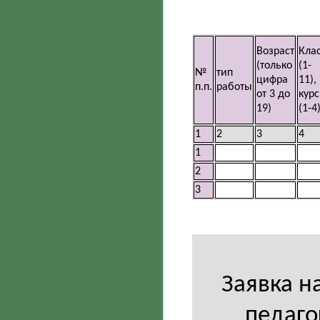
Возраст
Кла
(только
(1-
№
тип
цифра
11),
п.п.
работы
от 3 до
курс
19)
(1-4
1
2
3
4
1
2
3
Заявка н
педаго