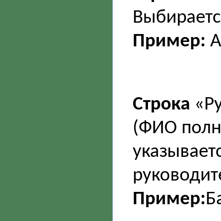
Выбирается
Пример:
А
Строка
«Ру
(ФИО полн
указываетс
руководит
Пример:
Б