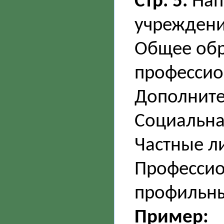
Стр. 5.
Нап
учреждени
Общее обр
профессио
Дополните
Социальная
Частные ли
Профессио
профильны
Пример: