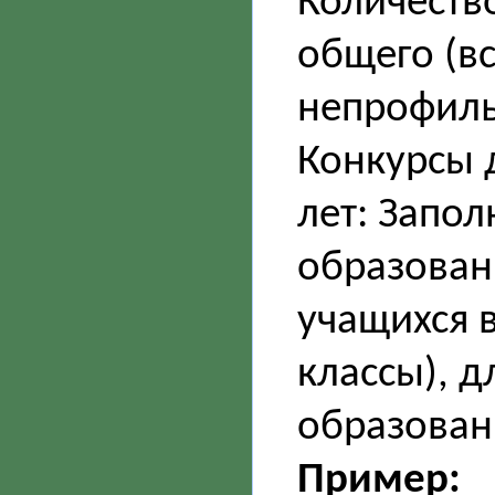
Количеств
общего (в
непрофильн
Конкурсы 
лет: Запо
образован
учащихся в
классы), 
образован
Пример: