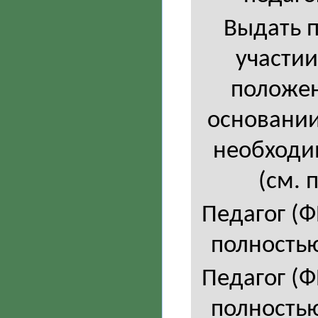
Выдать п
участии
положен
основании 
необходим
(см. 
Педагог (
полностью
Педагог (
полностью