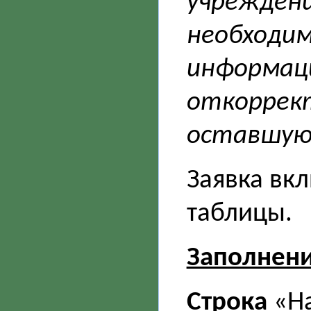
учреждени
необходим
информац
откоррек
оставшую
Заявка вк
таблицы.
Заполнен
Строка
«На