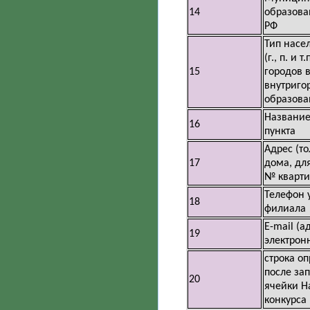
14
образова
РФ
Тип насе
(г., п. и 
15
городов в
внутриго
образован
Название
16
пункта
Адрес (т
17
дома, для
№ кварти
Телефон 
18
филиала
E-mail (а
19
электрон
строка о
после за
20
ячейки Н
конкурса