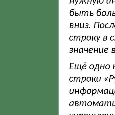
нужную и
быть бол
вниз. Пос
строку в 
значение 
Ещё одно 
строки «Р
информаци
автоматич