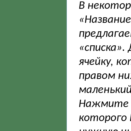
В некотор
«Название
предлагае
«списка».
ячейку, к
правом ни
маленький
Нажмите н
которого 