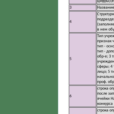
цифры)(е
3
Название
Структур
подразде
4
(заполняе
в нем обу
Тип учре
признак ч
тип - осн
тип - до
обр-е; 3 т
5
учрежден
сферы; 4 
лицо; 5 ти
начально
проф. обр
строка о
после за
6
ячейки Н
конкурса
строка о