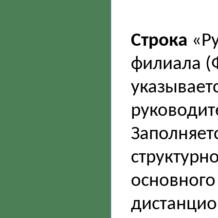
Строка
«Ру
филиала (
указываетс
руководит
Заполняетс
структурн
основного
дистанцио