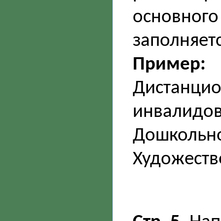
основного
заполняетс
Пример:
Дистанцио
инвалидо
Дошкольно
Художеств