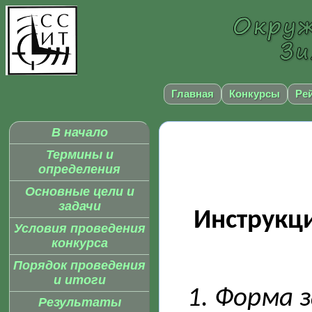
Главная
Конкурсы
Ре
В начало
Термины и
определения
Основные цели и
задачи
Инструкц
Условия проведения
конкурса
Порядок проведения
и итоги
1. Форма з
Результаты