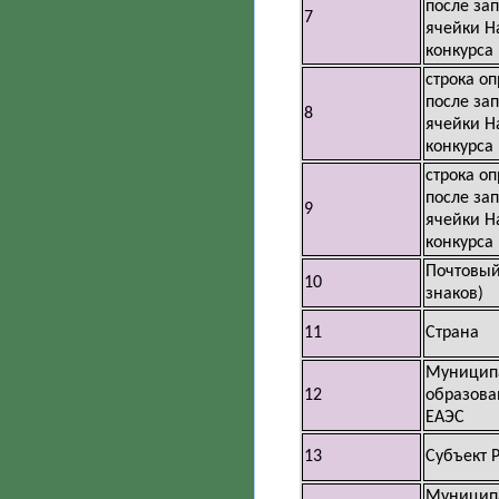
после за
7
ячейки Н
конкурса
строка о
после за
8
ячейки Н
конкурса
строка о
после за
9
ячейки Н
конкурса
Почтовый
10
знаков)
11
Страна
Муницип
12
образова
ЕАЭС
13
Субъект 
Муницип