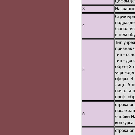
цифры)(е
3
Название
Структур
подразде
4
(заполняе
в нем обу
Тип учре
признак ч
тип - осн
тип - до
обр-е; 3 т
5
учрежден
сферы; 4 
лицо; 5 ти
начально
проф. обр
строка о
после за
6
ячейки Н
конкурса
строка о