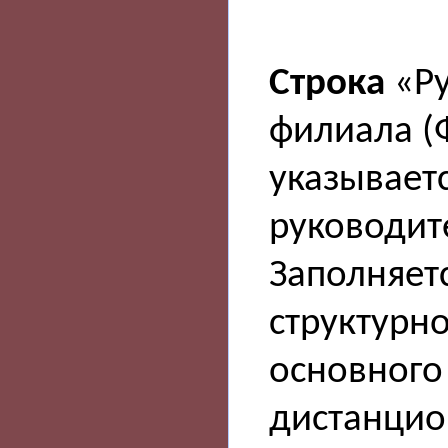
Строка
«Ру
филиала (
указываетс
руководит
Заполняетс
структурн
основного
дистанцио