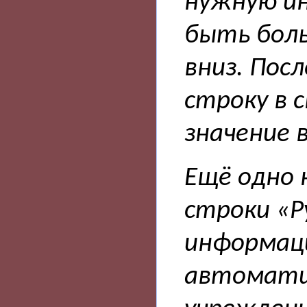
нужную и
быть бол
вниз. Пос
строку в 
значение 
Ещё одно 
строки «Р
информаци
автоматич