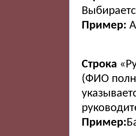
Выбирается
Пример:
А
Строка
«Ру
(ФИО полн
указываетс
руководит
Пример:
Б