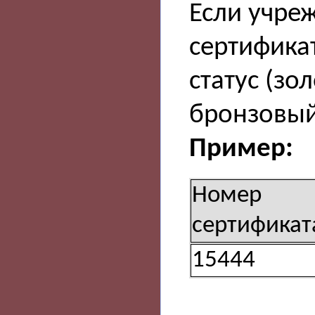
Если учре
сертифика
статус (зо
бронзовый
Пример:
Номер
сертификат
15444