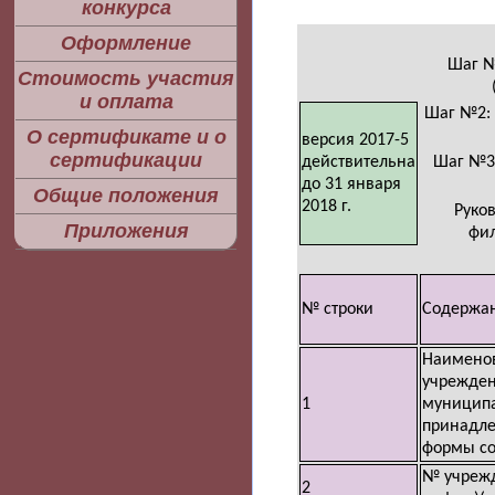
конкурса
Оформление
Шаг №
Стоимость участия
и оплата
Шаг №2: 
О сертификате и о
версия 2017-5
сертификации
действительна
Шаг №3:
до 31 января
Общие положения
2018 г.
Руко
Приложения
фил
№ строки
Содержа
Наимено
учрежден
1
муницип
принадле
формы со
№ учрежд
2