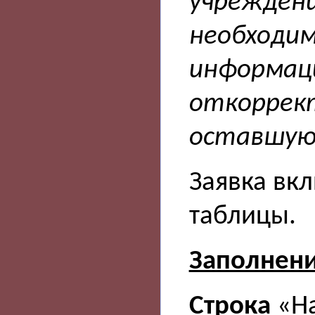
учреждени
необходим
информац
откоррек
оставшую
Заявка вк
таблицы.
Заполнен
Строка
«На