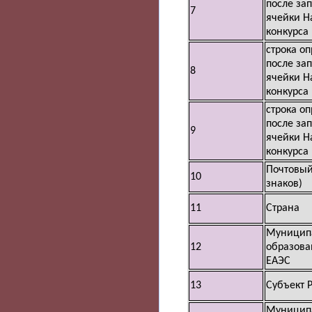
после за
7
ячейки Н
конкурса
строка о
после за
8
ячейки Н
конкурса
строка о
после за
9
ячейки Н
конкурса
Почтовый
10
знаков)
11
Страна
Муницип
12
образова
ЕАЭС
13
Субъект 
Муницип