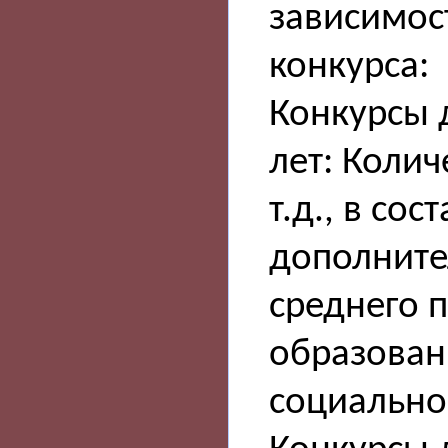
зависимос
конкурса:
Конкурсы 
лет: Колич
т.д., в со
дополните
среднего 
образован
социально