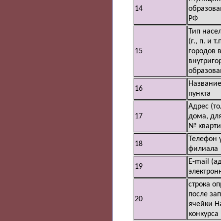
14
образова
РФ
Тип насе
(г., п. и 
15
городов в
внутриго
образован
Название
16
пункта
Адрес (т
17
дома, для
№ кварти
Телефон 
18
филиала
E-mail (а
19
электрон
строка о
после за
20
ячейки Н
конкурса