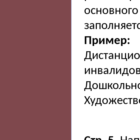
основного
заполняетс
Пример:
Дистанцио
инвалидо
Дошкольно
Художеств