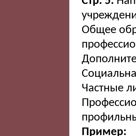
Стр. 5.
Нап
учреждени
Общее обр
профессио
Дополните
Социальная
Частные ли
Профессио
профильны
Пример: