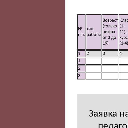
Возраст
Кла
(только
(1-
№
тип
цифра
11),
п.п.
работы
от 3 до
курс
19)
(1-4
1
2
3
4
1
2
3
Заявка н
педаго