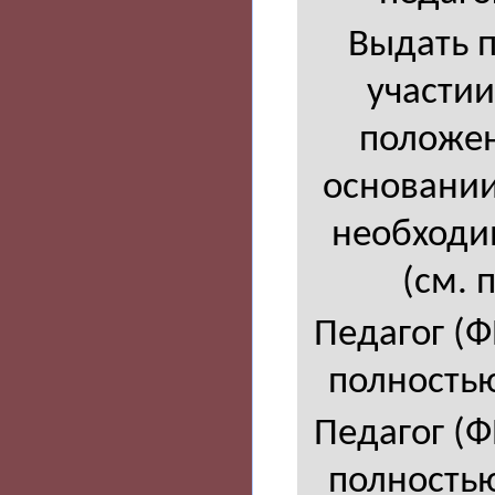
Выдать п
участии
положен
основании 
необходим
(см. 
Педагог (
полностью
Педагог (
полностью