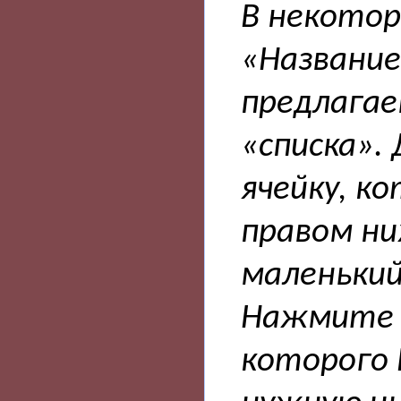
В некотор
«Название
предлагае
«списка».
ячейку, к
правом ни
маленький
Нажмите н
которого 