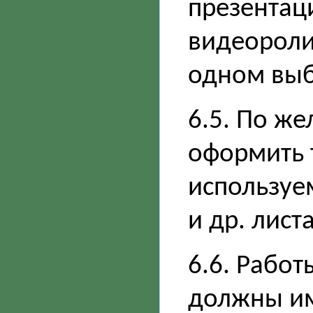
презентац
видеороли
одном выб
6.5. По ж
оформить 
используе
и др. лист
6.6. Работ
должны и