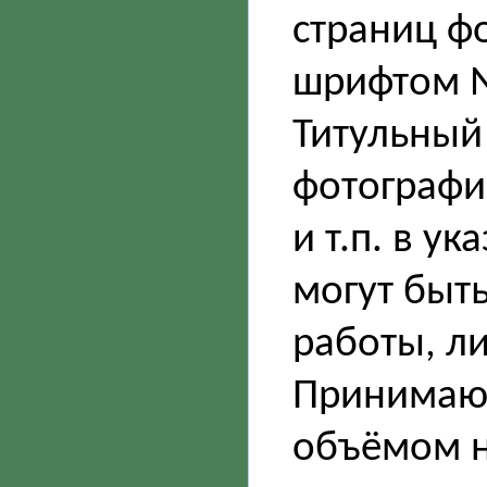
страниц ф
шрифтом №
Титульный
фотографи
и т.п. в у
могут быт
работы, л
Принимают
объёмом н