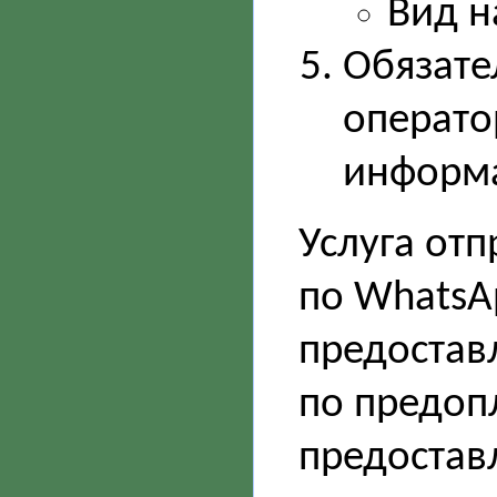
Вид н
Обязате
операто
информ
Услуга от
по WhatsA
предостав
по предопл
предостав