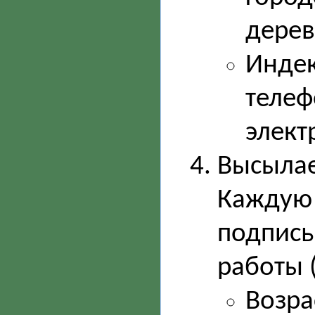
деревн
Индек
телеф
элект
Высылае
Каждую 
подпись
работы 
Возра