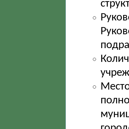
струк
Руков
Руков
подра
Колич
учреж
Место
полно
муниц
город