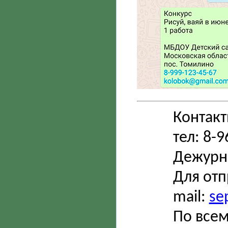
Контак
тел: 8-
Дежурн
Для отп
mail:
se
По всем