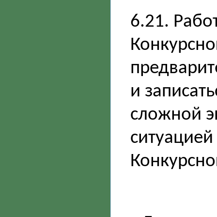
6.21. Раб
Конкурсно
предварит
и записать
сложной э
ситуацией 
Конкурсно