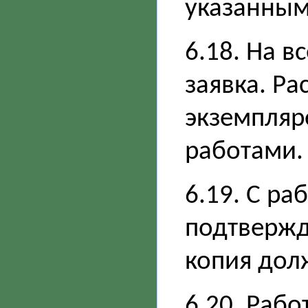
указанным
6.18. На в
заявка. Ра
экземпляре
работами.
6.19. С ра
подтвержд
копия дол
6.20. Раб