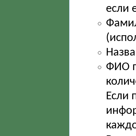
если е
Фамил
(испо
Назва
ФИО п
колич
Если 
инфор
каждо