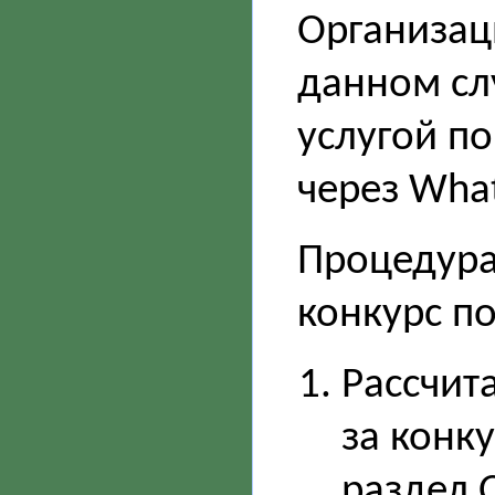
Организац
данном слу
услугой п
через Wha
Процедура
конкурс п
Рассчит
за конкур
раздел 