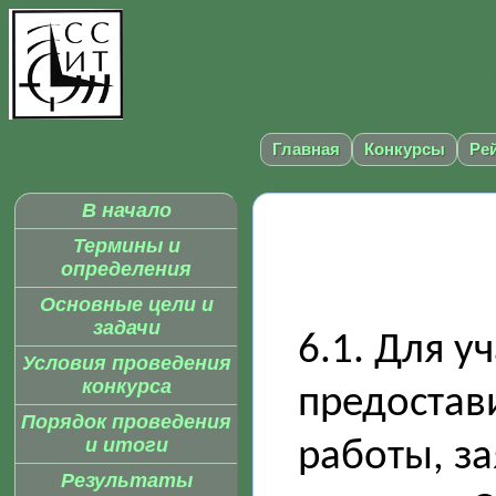
Главная
Конкурсы
Ре
В начало
Термины и
определения
Основные цели и
задачи
6.1. Для у
Условия проведения
конкурса
предостав
Порядок проведения
и итоги
работы, з
Результаты