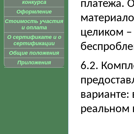
платежа. 
конкурса
Оформление
материало
Стоимость участия
и оплата
целиком – 
О сертификате и о
сертификации
беспроблем
Общие положения
Приложения
6.2. Комп
предостав
варианте:
реальном 