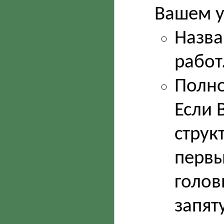
Вашем у
Назва
работ
Полно
Если 
струк
первы
голов
запят