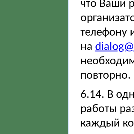
что Ваши 
организат
телефону 
на
dialog@s
необходим
повторно.
6.14. В о
работы ра
каждый ко