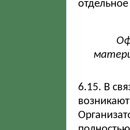
отдельное
Оф
матери
6.15. В св
возникают
Организат
полностью 