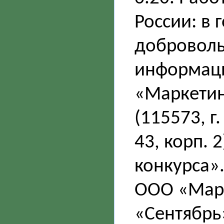
России: в 
доброволь
информаци
«Маркетин
(115573, г
43, корп. 
конкурса».
ООО «Марк
«Сентябрь