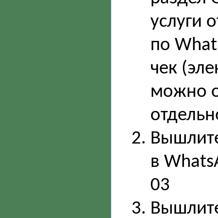
услуги 
по What
чек (эл
можно о
отдельн
Вышлите
в Whats
03
Вышлите