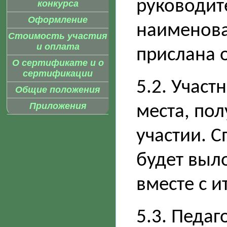
руководит
конкурса
Оформление
наименова
Стоимость участия
и оплата
прислана 
О сертификате и о
сертификации
5.2. Участ
Общие положения
Приложения
места, пол
участии. 
будет выл
вместе с и
5.3. Педаг