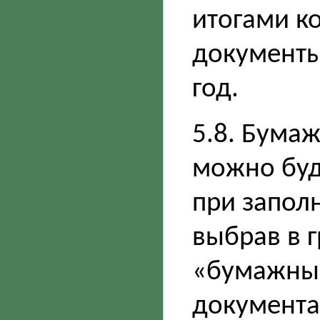
итогами к
документы
год.
5.8. Бума
можно буд
при заполн
выбрав в 
«бумажный
документа