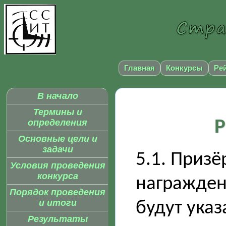
Главная
Конкурсы
Ре
В начало
Термины и
Р
определения
Основные цели и
задачи
5.1. Призё
Условия проведения
конкурса
награжден
Порядок проведения
и итоги
будут указ
Результаты