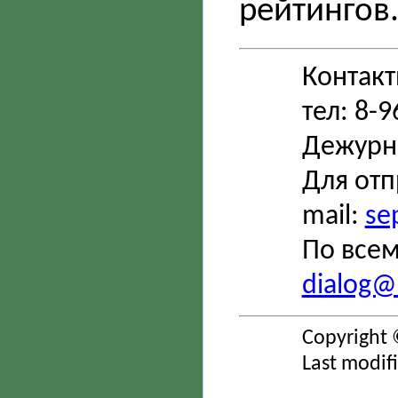
рейтингов
Контак
тел: 8-
Дежурн
Для отп
mail:
se
По всем
dialog@s
Copyright 
Last modif