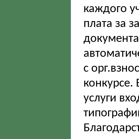
каждого у
плата за з
документа 
автоматич
с орг.взно
конкурсе.
услуги вхо
типографии
Благодарс