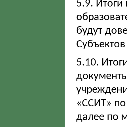
5.9. Итоги
образоват
будут дов
Субъектов
5.10. Итог
документы
учреждени
«ССИТ» по
далее по 