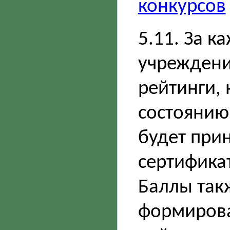
конкурсов
5.11. За к
учреждени
рейтинги, 
состоянию
будет при
сертифика
Баллы так
формиров