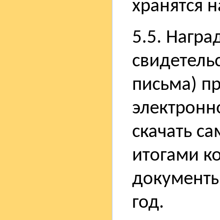
хранятся н
5.5. Нагр
свидетель
письма) п
электронн
скачать са
итогами к
документы
год.