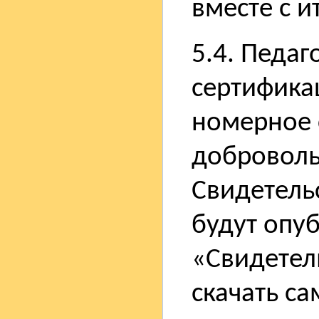
вместе с и
5.4. Педаг
сертифика
номерное 
доброволь
Свидетель
будут опу
«Свидетель
скачать са