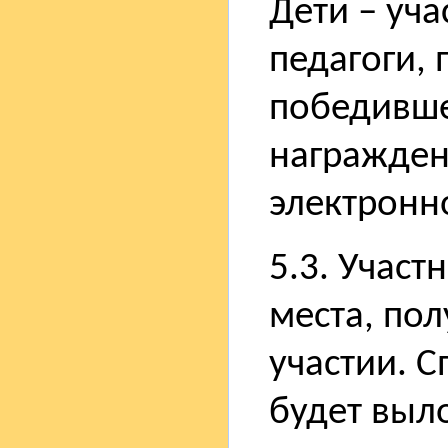
Дети – уча
педагоги,
победивше
награжде
электронн
5.3. Участ
места, пол
участии. 
будет выл