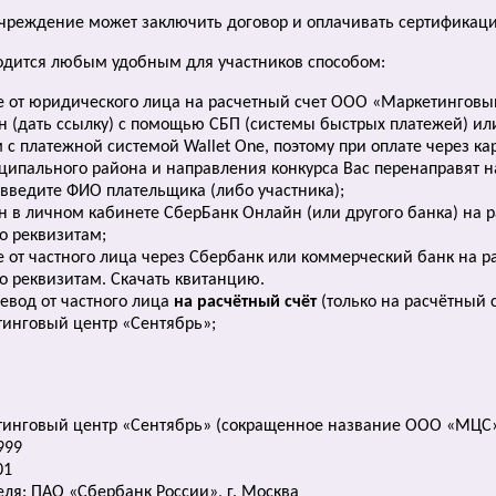
учреждение может заключить договор и оплачивать сертификац
водится любым удобным для участников способом:
 от юридического лица на расчетный счет ООО «Маркетинговы
н (дать ссылку) с помощью СБП (системы быстрых платежей) и
 с платежной системой Wallet One, поэтому при оплате через ка
ипального района и направления конкурса Вас перенаправят на
введите ФИО плательщика (либо участника);
н в личном кабинете СберБанк Онлайн (или другого банка) на
о реквизитам;
 от частного лица через Сбербанк или коммерческий банк на 
о реквизитам. Скачать квитанцию.
евод от частного лица
на расчётный счёт
(только на расчётный 
инговый центр «Сентябрь»;
инговый центр «Сентябрь» (сокращенное название ООО «МЦС
999
01
еля: ПАО «Сбербанк России», г. Москва