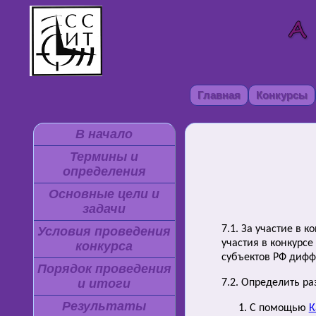
Главная
Конкурсы
В начало
Термины и
определения
Основные цели и
задачи
7.1. За участие в
Условия проведения
участия в конкурс
конкурса
субъектов РФ дифф
Порядок проведения
и итоги
7.2. Определить р
Результаты
С помощью
К