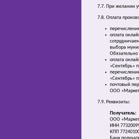
7.7. При желании 
7.8. Оплата произ
перечисление
оплата онлай
сотрудничаем
выбора муниц
Обязательно 
оплата онлай
«Сентябрь» п
перечисление
«Сентябрь» п
почтовый пер
ООО «Маркет
7.9. Реквизиты:
Получатель:
ООО «Маркет
ИНН 7732009
КПП 7724010
Банк получат