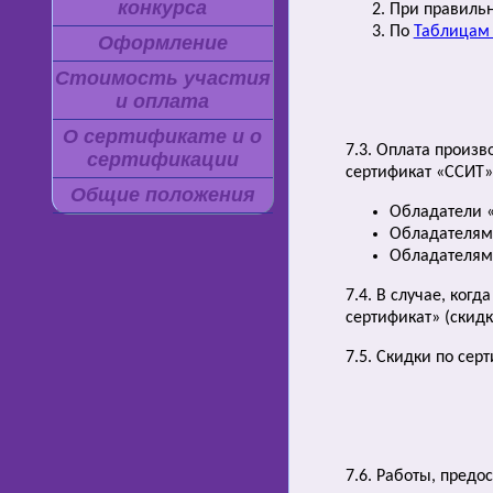
конкурса
При правильн
По
Таблицам
Оформление
Стоимость участия
и оплата
О сертификате и о
7.3. Оплата произ
сертификации
сертификат «ССИТ»;
Общие положения
Обладатели «
Обладателям 
Обладателям 
7.4. В случае, ког
сертификат» (скид
7.5. Скидки по сер
7.6. Работы, пред