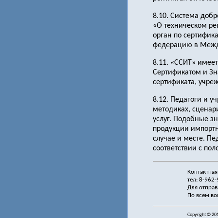
8.10. Система доб
«О техническом р
орган по сертифик
федерацию в Межд
8.11. «ССИТ» имее
Сертификатом и Зн
сертификата, учреж
8.12. Педагоги и у
методиках, сценар
услуг. Подобные з
продукции импортн
случае и месте. Пе
соответствии с по
Контактная
тел: 8-962
Для отправ
По всем во
Copyright © 20