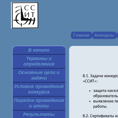
Главная
Конкурсы
В начало
Термины и
определения
Основные цели и
8.1. Задачи конку
задачи
«ССИТ»:
Условия проведения
защита насел
конкурса
образовател
Порядок проведения
выявление пе
и итоги
работы.
Результаты
8.2. Сертификаты и