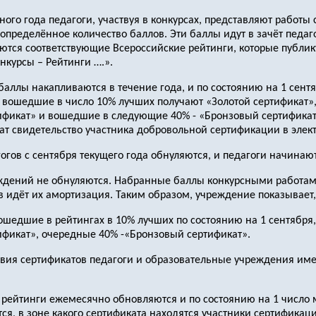
бного года педагоги, участвуя в конкурсах, представляют работ
определённое количество баллов. Эти баллы идут в зачёт педаг
ются соответствующие Всероссийские рейтинги, которые публик
нкурсы – Рейтинги ….».
 баллы накапливаются в течение года, и по состоянию на 1 сен
, вошедшие в число 10% лучших получают «Золотой сертификат
фикат» и вошедшие в следующие 40% - «Бронзовый сертификат»
чат свидетельство участника добровольной сертификации в элек
гогов с сентября текущего года обнуляются, и педагоги начинаю
еждений не обнуляются. Набранные баллы конкурсными работа
 идёт их амортизация. Таким образом, учреждение показывает, 
вошедшие в рейтингах в 10% лучших по состоянию на 1 сентября
фикат», очередные 40% -«Бронзовый сертификат».
ствия сертификатов педагоги и образовательные учреждения име
да рейтинги ежемесячно обновляются и по состоянию на 1 число
ся, в зоне какого сертификата находятся участники сертификаци