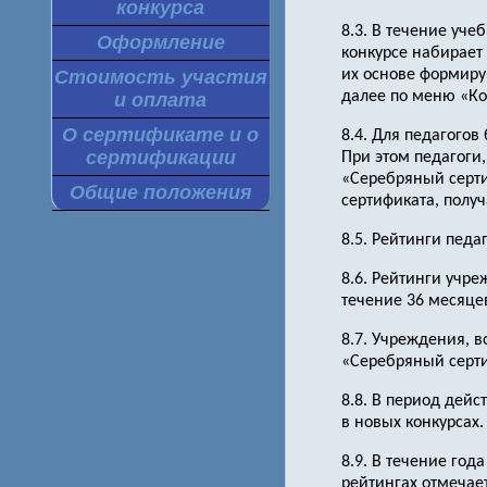
конкурса
8.3. В течение уче
Оформление
конкурсе набирает 
Стоимость участия
их основе формиру
далее по меню «Ко
и оплата
О сертификате и о
8.4. Для педагогов
сертификации
При этом педагоги
«Серебряный серти
Общие положения
сертификата, полу
8.5. Рейтинги педа
8.6. Рейтинги учр
течение 36 месяцев
8.7. Учреждения, 
«Серебряный серти
8.8. В период дей
в новых конкурсах.
8.9. В течение го
рейтингах отмечает