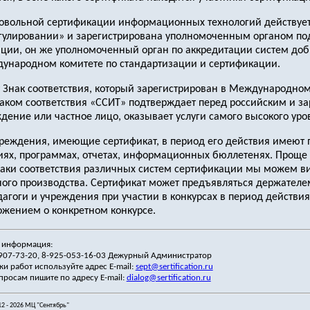
ровольной сертификации информационных технологий действует
егулировании» и зарегистрирована уполномоченным органом п
ации, он же уполномоченный орган по аккредитации систем до
ународном комитете по стандартизации и сертификации.
т Знак соответствия, который зарегистрирован в Международном
аком соответствия «ССИТ» подтверждает перед российским и за
дение или частное лицо, оказывает услуги самого высокого уро
чреждения, имеющие сертификат, в период его действия имеют п
иях, программах, отчетах, информационных бюллетенях. Проще с
наки соответствия различных систем сертификации мы можем ви
ого производства. Сертификат может предъявляться держателе
дагоги и учреждения при участии в конкурсах в период действи
ложением о конкретном конкурсе.
 информация:
-907-73-20, 8-925-053-16-03 Дежурный Администратор
ки работ используйте адрес E-mail:
sept@sertification.ru
просам пишите по адресу E-mail:
dialog@sertification.ru
12 - 2026 МЦ "Сентябрь"