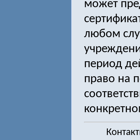
может пре
сертифика
любом случ
учреждения
период де
право на 
соответст
конкретно
Контак