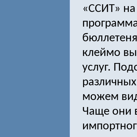
«ССИТ» на
программа
бюллетенях
клеймо вы
услуг. Под
различных
можем вид
Чаще они 
импортног