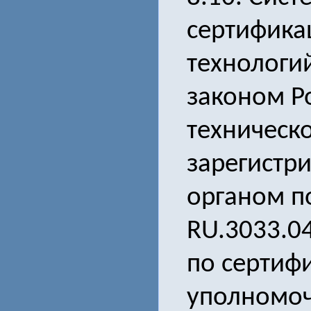
сертифик
технологий
законом Р
техническ
зарегистр
органом п
RU.3033.0
по сертиф
уполномоч