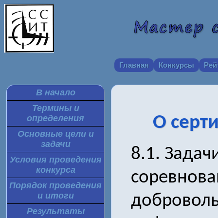
Главная
Конкурсы
Рей
В начало
Термины и
О серт
определения
Основные цели и
задачи
8.1. Задач
Условия проведения
конкурса
соревнова
Порядок проведения
и итоги
доброволь
Результаты