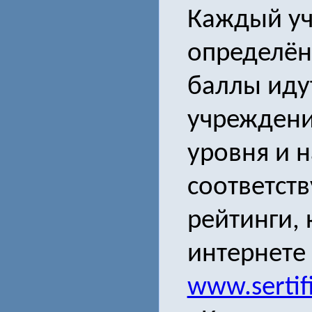
Каждый уч
определён
баллы идут
учреждени
уровня и 
соответст
рейтинги,
интернете
www.sertifi