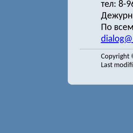
тел: 8-
Дежурн
По всем
dialog@s
Copyright 
Last modif