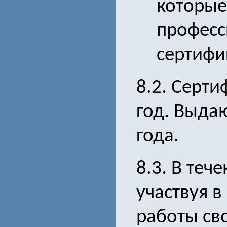
которые
професс
сертифи
8.2. Серти
год. Выда
года.
8.3. В теч
участвуя в
работы св