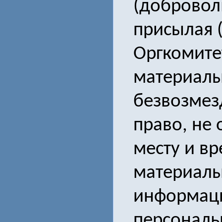
(добровол
присылая 
Оргкомите
материалы,
безвозмез
право, не
месту и вр
материалы
информаци
персональн