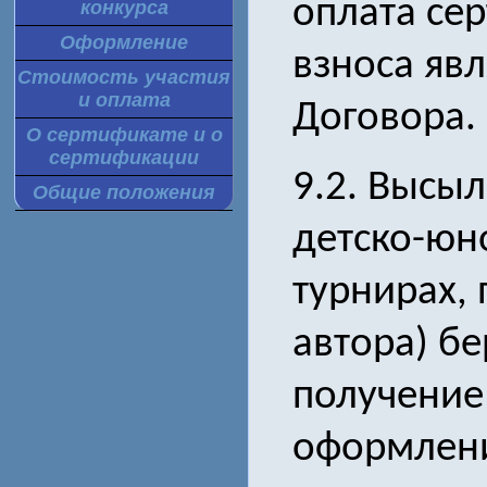
оплата се
конкурса
Оформление
взноса яв
Стоимость участия
и оплата
Договора.
О сертификате и о
сертификации
9.2. Высыл
Общие положения
детско-юн
турнирах, 
автора) бе
получение
оформлени