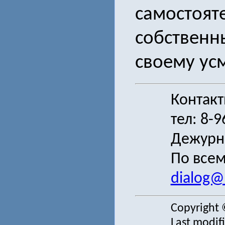
самостоят
собственн
своему ус
Контак
тел: 8-
Дежурн
По всем
dialog@s
Copyright 
Last modif