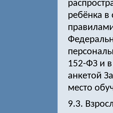
распростр
ребёнка в
правилами
Федераль
персональ
152-ФЗ и 
анкетой За
место обуч
9.3. Взро