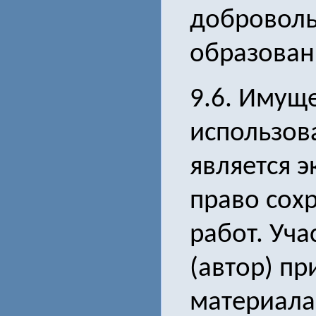
доброволь
образовани
9.6. Имущ
использов
является 
право сох
работ. Уча
(автор) пр
материала