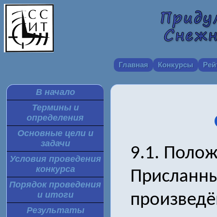
Главная
Конкурсы
Рей
В начало
Термины и
определения
Основные цели и
задачи
9.1. Поло
Условия проведения
конкурса
Присланны
Порядок проведения
и итоги
произведё
Результаты