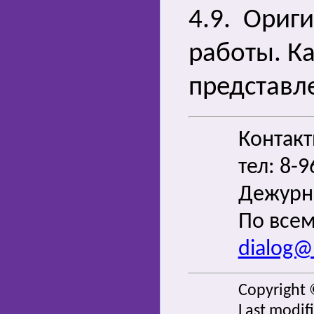
4.9. Ориги
работы. Ка
представл
Контак
тел: 8-
Дежурн
По всем
dialog@s
Copyright 
Last modif