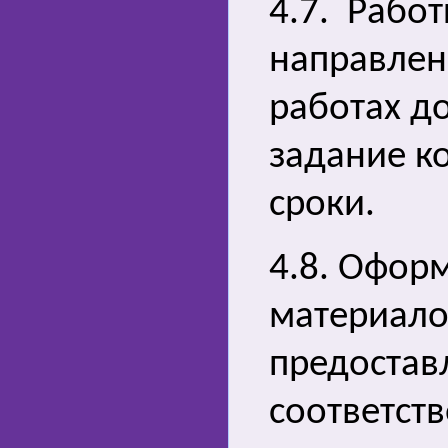
4.7. Рабо
направлени
работах д
задание к
сроки.
4.8. Офор
материало
предостав
соответст