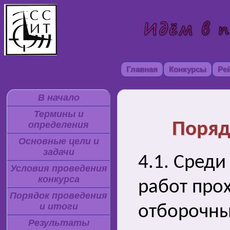
Главная
Конкурсы
Ре
В начало
Термины и
Поряд
определения
Основные цели и
задачи
4.1. Среди
Условия проведения
конкурса
работ прох
Порядок проведения
и итоги
отборочны
Результаты