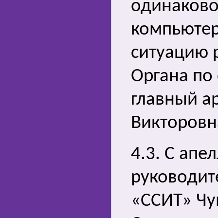
одинаковог
компьютер
ситуацию 
Органа по
главный а
Викторовн
4.3. С апе
руководит
«ССИТ» Чу