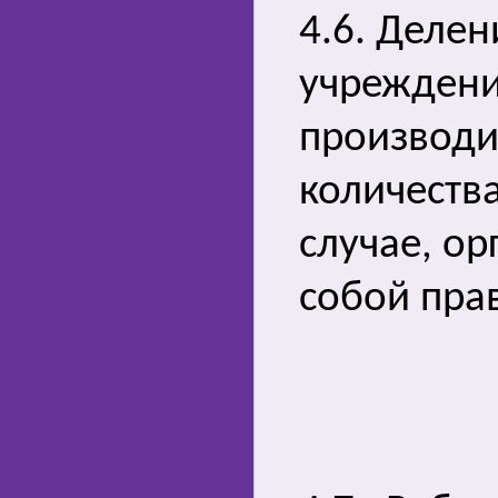
4.6. Деле
учреждени
производит
количеств
случае, ор
собой пра