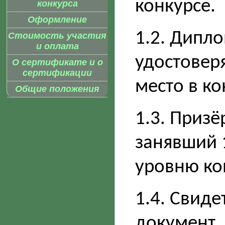
конкурсе.
конкурса
Оформление
1.2. Дипло
Стоимость участия
и оплата
удостовер
О сертификате и о
сертификации
место в ко
Общие положения
1.3. Призё
занявший 
уровню ко
1.4. Свиде
документ,