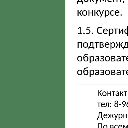
конкурсе.
1.5. Серти
подтверж
образовате
образоват
Контак
тел: 8-
Дежурн
По всем