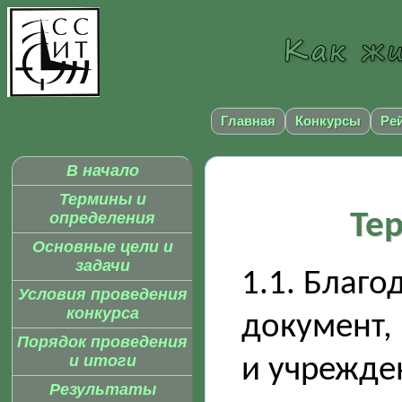
Главная
Конкурсы
Ре
В начало
Термины и
Те
определения
Основные цели и
задачи
1.1. Благо
Условия проведения
конкурса
документ,
Порядок проведения
и итоги
и учрежден
Результаты