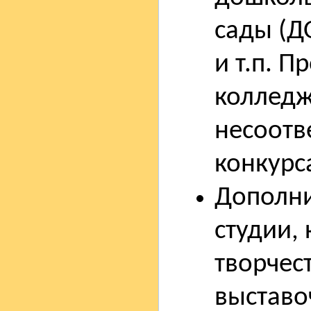
сады (Д
и т.п. 
колледж
несоотв
конкурс
Дополни
студии,
творчес
выставо