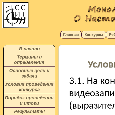
Главная
Конкурсы
Ре
В начало
Термины и
Услов
определения
Основные цели и
задачи
3.1. На ко
Условия проведения
конкурса
видеозапи
Порядок проведения
и итоги
(выразите
Результаты