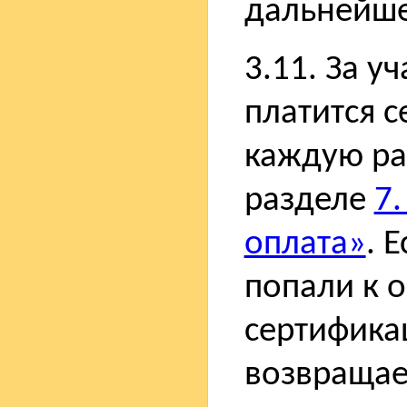
дальнейшег
3.11. За у
платится 
каждую ра
разделе
7.
оплата»
. 
попали к 
сертифика
возвращае