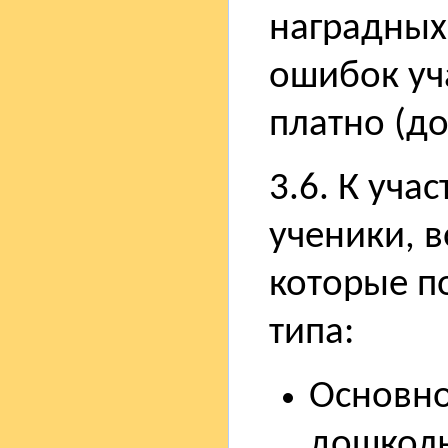
наградных
ошибок уч
платно (до
3.6. К уча
ученики, 
которые п
типа:
Основно
дошколь