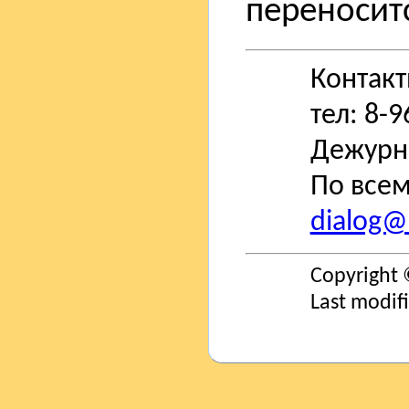
переноситс
Контак
тел: 8-
Дежурн
По всем
dialog@s
Copyright 
Last modif