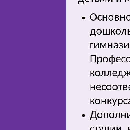
Основно
дошколь
гимназии
Професс
колледж
несоотв
конкурс
Дополни
студии,