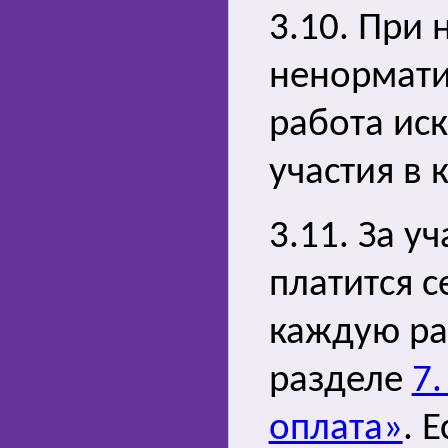
3.10. При 
ненормати
работа ис
участия в 
3.11. За у
платится 
каждую ра
разделе
7.
оплата»
. 