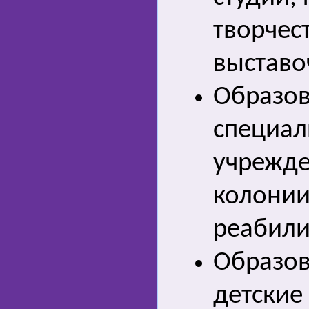
творчес
выставо
Образов
специал
учрежде
колонии
реабили
Образо
детские