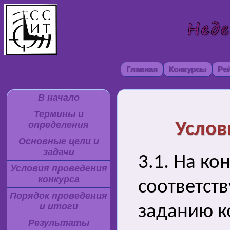
Главная
Конкурсы
Ре
В начало
Термины и
Услов
определения
Основные цели и
задачи
3.1. На ко
Условия проведения
конкурса
соответст
Порядок проведения
и итоги
заданию к
Результаты