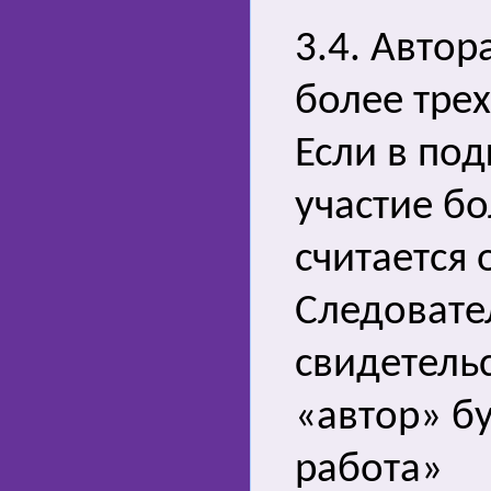
3.4. Автор
более тре
Если в по
участие бо
считается 
Следовате
свидетельс
«автор» бу
работа»