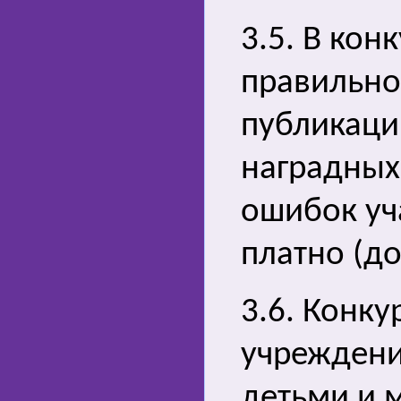
3.5. В кон
правильно
публикаци
наградных
ошибок уч
платно (до
3.6. Конку
учреждени
детьми и 