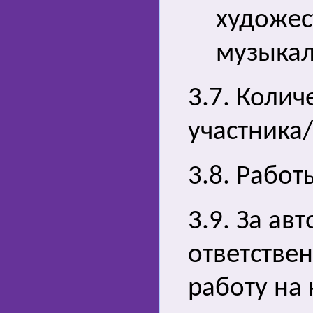
художес
музыкал
3.7. Колич
участника
3.8. Работ
3.9. За ав
ответствен
работу на 