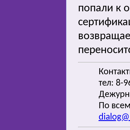
попали к 
сертифика
возвращае
переноситс
Контак
тел: 8-
Дежурн
По всем
dialog@s