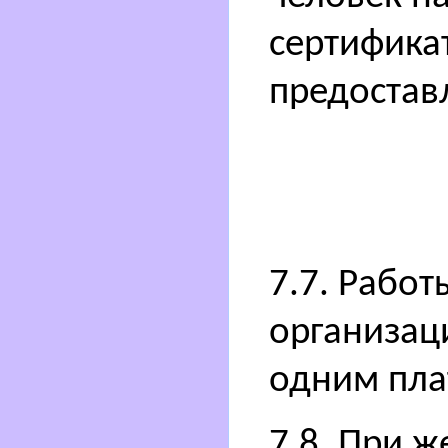
сертифика
предостав
7.7. Работ
организац
одним пла
7.8. При 