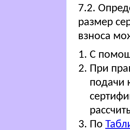
7.2. Опред
размер се
взноса мо
С помо
При пра
подачи 
сертифи
рассчит
По
Табл