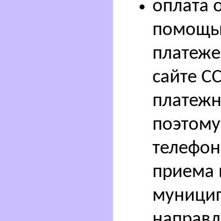
оплата о
помощью
платеже
сайте С
платежн
поэтому
телефон
приема 
муницип
направл