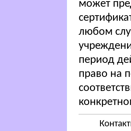
может пре
сертифика
любом случ
учреждения
период де
право на 
соответст
конкретно
Контак