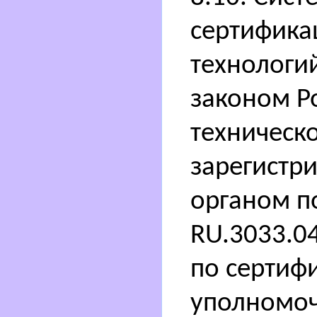
сертифик
технологий
законом Р
техническ
зарегистр
органом п
RU.3033.0
по сертиф
уполномоч