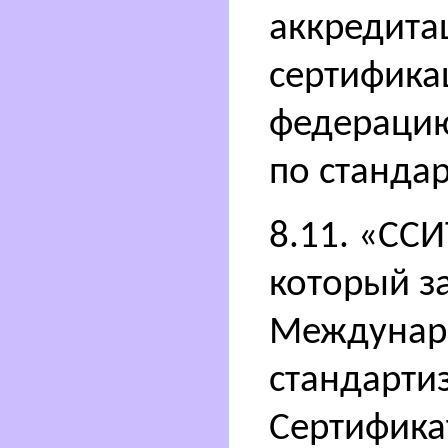
аккредита
сертифика
федераци
по станда
8.11. «ССИ
который з
Междунар
стандарти
Сертифика