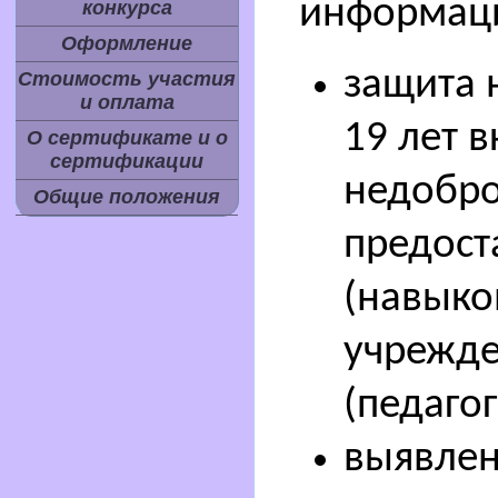
информаци
конкурса
Оформление
защита н
Стоимость участия
и оплата
19 лет 
О сертификате и о
сертификации
недобро
Общие положения
предост
(навыко
учрежде
(педагог
выявлен