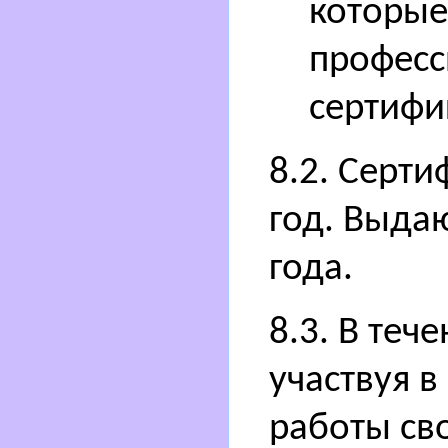
которые
професс
сертифи
8.2. Серти
год. Выда
года.
8.3. В теч
участвуя в
работы св