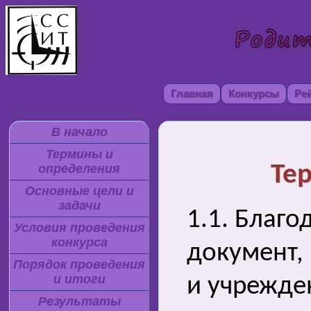
Главная
Конкурсы
Ре
В начало
Термины и
Те
определения
Основные цели и
задачи
1.1. Благо
Условия проведения
конкурса
документ,
Порядок проведения
и итоги
и учрежден
Результаты