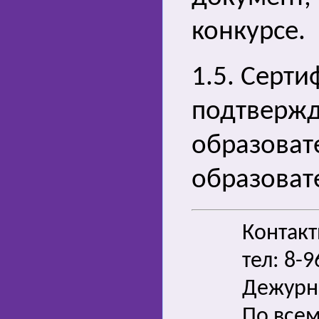
конкурсе.
1.5. Серти
подтверж
образовате
образоват
Контак
тел: 8-
Дежурн
По всем