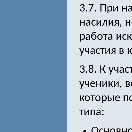
3.7. При н
насилия, 
работа ис
участия в 
3.8. К уча
ученики, 
которые п
типа:
Основно