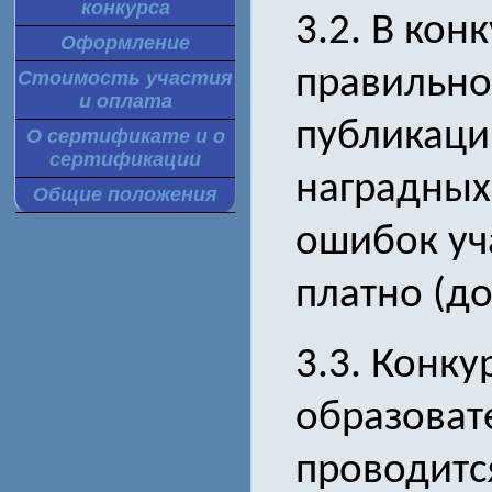
конкурса
3.2. В кон
Оформление
правильно
Стоимость участия
и оплата
публикаци
О сертификате и о
сертификации
наградных
Общие положения
ошибок уч
платно (до
3.3. Конк
образоват
проводитс