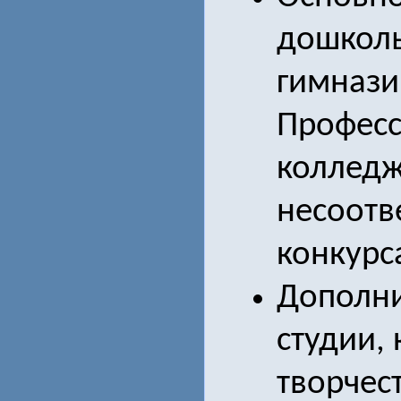
дошколь
гимназии
Професс
колледж
несоотв
конкурс
Дополни
студии,
творчес