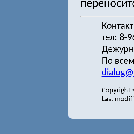
переноситс
Контак
тел: 8-
Дежурн
По всем
dialog@s
Copyright 
Last modif