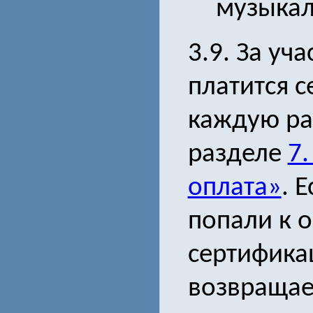
музыкал
3.9. За уч
платится 
каждую ра
разделе
7.
оплата»
. 
попали к 
сертифика
возвращае