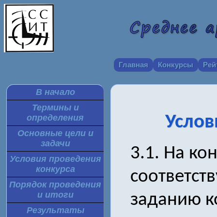
Главная
Конкурсы
Рей
В начало
Термины и
Услов
определения
Основные цели и
задачи
3.1. На ко
Условия проведения
конкурса
соответст
Порядок проведения
и итоги
заданию к
Результаты