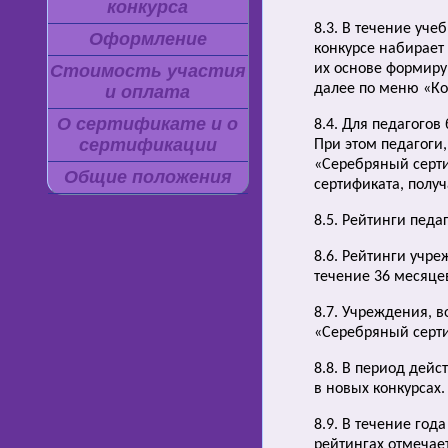
конкурса
8.3. В течение уче
Оформление
конкурсе набирает 
Стоимость участия
их основе формиру
далее по меню «Ко
и оплата
О сертификате и о
8.4. Для педагогов
сертификации
При этом педагоги
«Серебряный серти
Общие положения
сертификата, полу
8.5. Рейтинги педа
8.6. Рейтинги учр
течение 36 месяцев
8.7. Учреждения, 
«Серебряный серти
8.8. В период дей
в новых конкурсах.
8.9. В течение го
рейтингах отмечает