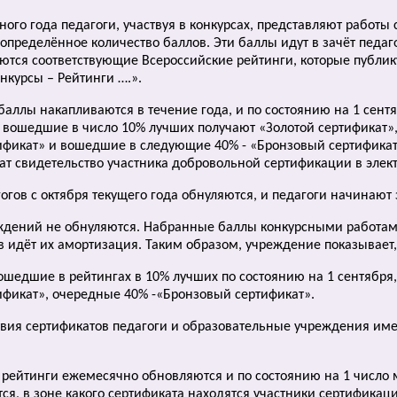
бного года педагоги, участвуя в конкурсах, представляют работ
определённое количество баллов. Эти баллы идут в зачёт педаг
ются соответствующие Всероссийские рейтинги, которые публик
нкурсы – Рейтинги ….».
 баллы накапливаются в течение года, и по состоянию на 1 сен
, вошедшие в число 10% лучших получают «Золотой сертификат
фикат» и вошедшие в следующие 40% - «Бронзовый сертификат»
чат свидетельство участника добровольной сертификации в элек
гогов с октября текущего года обнуляются, и педагоги начинают
еждений не обнуляются. Набранные баллы конкурсными работа
 идёт их амортизация. Таким образом, учреждение показывает, 
вошедшие в рейтингах в 10% лучших по состоянию на 1 сентября
фикат», очередные 40% -«Бронзовый сертификат».
ствия сертификатов педагоги и образовательные учреждения име
да рейтинги ежемесячно обновляются и по состоянию на 1 число
ся, в зоне какого сертификата находятся участники сертификаци