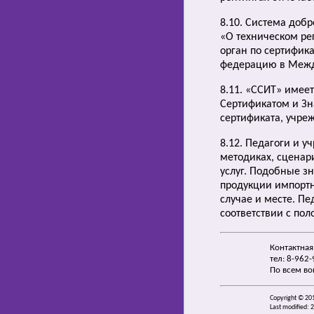
8.10. Система доб
«О техническом р
орган по сертифик
федерацию в Межд
8.11. «ССИТ» имее
Сертификатом и Зн
сертификата, учреж
8.12. Педагоги и у
методиках, сценар
услуг. Подобные з
продукции импортн
случае и месте. Пе
соответствии с по
Контактная
тел: 8-962
По всем во
Copyright © 20
Last modified: 