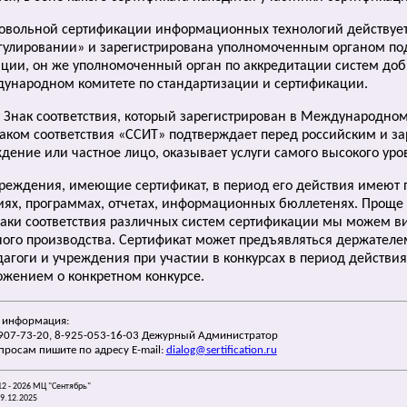
ровольной сертификации информационных технологий действует
егулировании» и зарегистрирована уполномоченным органом п
ации, он же уполномоченный орган по аккредитации систем до
ународном комитете по стандартизации и сертификации.
т Знак соответствия, который зарегистрирован в Международном
аком соответствия «ССИТ» подтверждает перед российским и за
дение или частное лицо, оказывает услуги самого высокого уро
чреждения, имеющие сертификат, в период его действия имеют п
иях, программах, отчетах, информационных бюллетенях. Проще с
наки соответствия различных систем сертификации мы можем ви
ого производства. Сертификат может предъявляться держателе
дагоги и учреждения при участии в конкурсах в период действи
ложением о конкретном конкурсе.
 информация:
-907-73-20, 8-925-053-16-03 Дежурный Администратор
просам пишите по адресу E-mail:
dialog@sertification.ru
12 - 2026 МЦ "Сентябрь"
29.12.2025