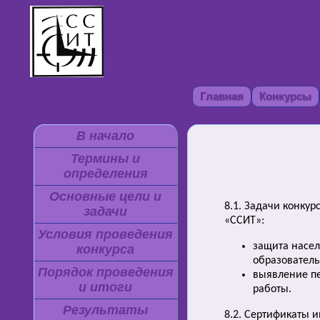
Главная
Конкурсы
В начало
Термины и
определения
Основные цели и
8.1. Задачи конку
задачи
«ССИТ»:
Условия проведения
защита насел
конкурса
образовател
Порядок проведения
выявление пе
и итоги
работы.
Результаты
8.2. Сертификаты и