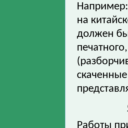
Например:
на китайс
должен бы
печатного,
(разборчи
скаченные 
представл
Работы пр