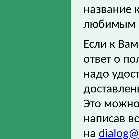
название к
любимым м
Если к Ва
ответ о п
надо удос
доставлен
Это можно
написав в
на
dialog@s