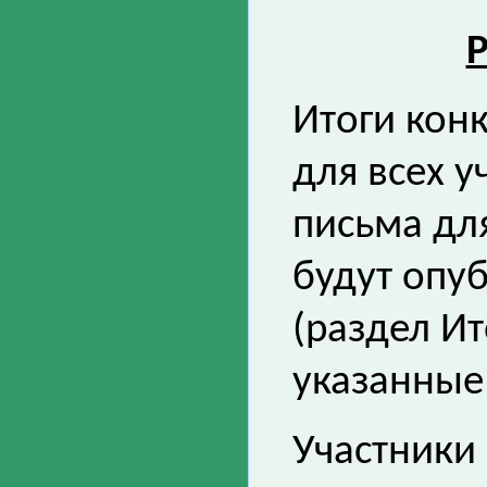
Р
Итоги кон
для всех у
письма дл
будут опу
(раздел Ит
указанные
Участники