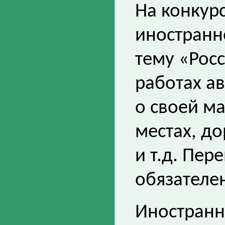
На конкур
иностранн
тему «Рос
работах а
о своей м
местах, до
и т.д. Пер
обязателе
Иностранн