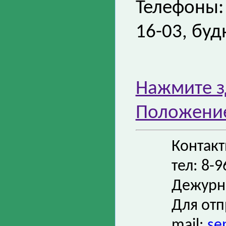
Телефоны: 
16-03, буд
Нажмите з
Положение
Контак
тел: 8-
Дежурн
Для отп
mail:
se