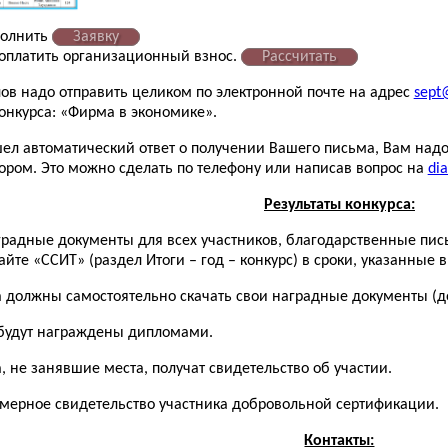
полнить
Заявку
 оплатить организационный взнос.
Рассчитать
ов надо отправить целиком по электронной почте на адрес
sept@
конкурса: «Фирма в экономике».
шел автоматический ответ о получении Вашего письма, Вам надо
ором. Это можно сделать по телефону или написав вопрос на
dia
Результаты конкурса:
аградные документы для всех участников, благодарственные пис
йте «ССИТ» (раздел Итоги – год – конкурс) в сроки, указанные 
а должны самостоятельно скачать свои наградные документы (до
будут награждены дипломами.
, не занявшие места, получат свидетельство об участии.
омерное свидетельство участника добровольной сертификации.
Контакты: