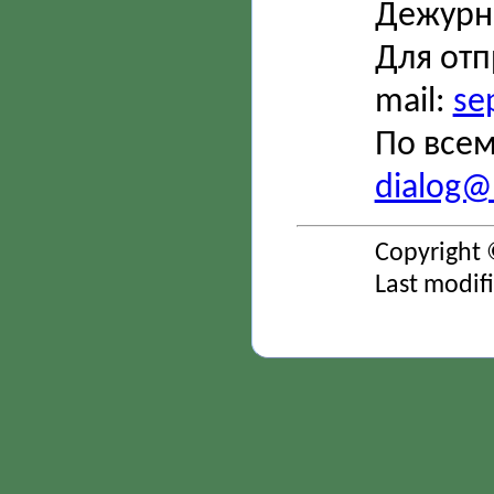
Дежурн
Для отп
mail:
se
По всем
dialog@s
Copyright 
Last modif