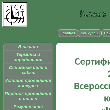
Главная
Конкурсы
Ре
В начало
Термины и
Сертифи
определения
Основные цели и
задачи
Условия проведения
Всеросс
конкурса
Порядок проведения
к
и итоги
Результаты