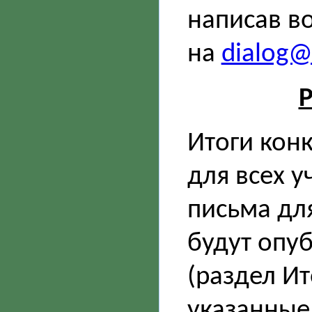
написав в
на
dialog@s
Р
Итоги кон
для всех у
письма дл
будут опу
(раздел Ит
указанные