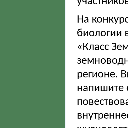
участников
На конкур
биологии 
«Класс Зе
земноводн
регионе. В
напишите 
повествов
внутренне