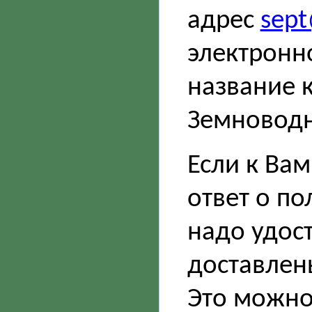
адрес
sept
электронн
название к
Земновод
Если к Ва
ответ о п
надо удос
доставлен
Это можно