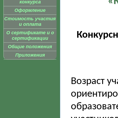
«
конкурса
Оформление
Стоимость участия
и оплата
Конкурс
О сертификате и о
сертификации
Общие положения
Приложения
Возраст уч
ориентиро
образоват