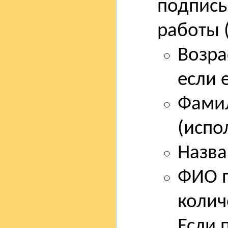
подпись
работы 
Возра
если е
Фамил
(испо
Назва
ФИО п
колич
Если 