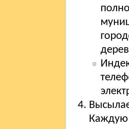
полно
муниц
город
деревн
Индек
телеф
элект
Высылае
Каждую 