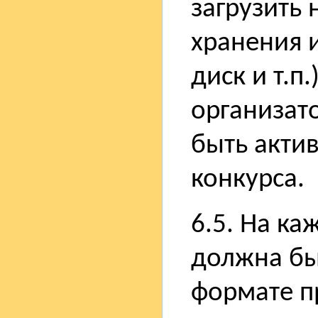
загрузить 
хранения и
диск и т.п
организат
быть акти
конкурса.
6.5. На к
должна бы
формате п