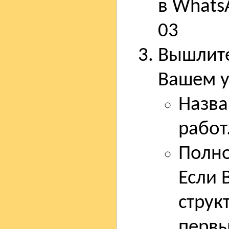
в Whats
03
Вышлите
Вашем у
Назва
работ
Полно
Если 
струк
первы