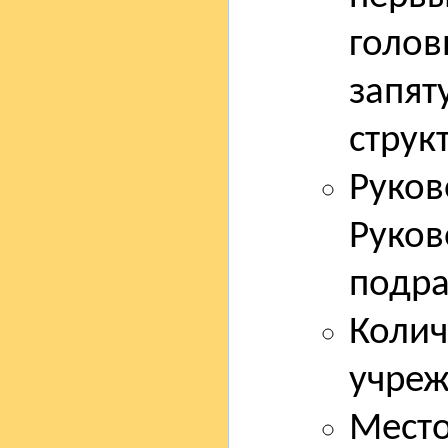
голов
запят
струк
Руков
Руков
подра
Колич
учреж
Место