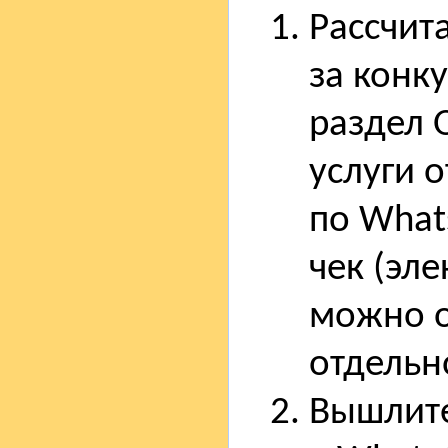
Рассчит
за конкур
раздел 
услуги 
по What
чек (эл
можно о
отдельн
Вышлите