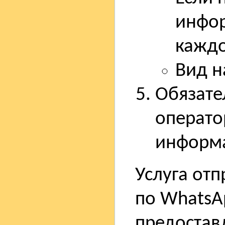
инфор
каждо
Вид н
Обязате
операто
информ
Услуга от
по WhatsA
предостав