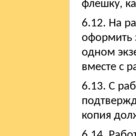
флешку, ка
6.12. На р
оформить з
одном экз
вместе с р
6.13. С ра
подтвержд
копия дол
6.14. Раб