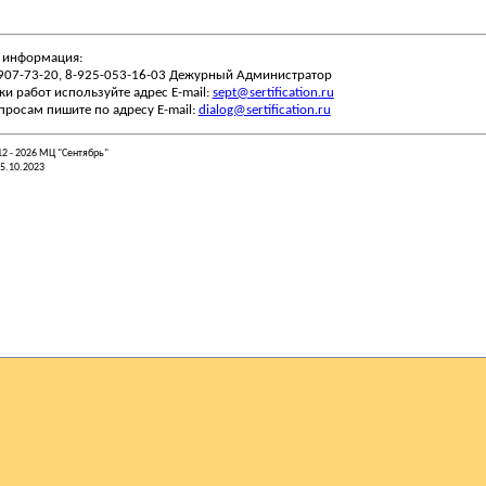
 информация:
-907-73-20, 8-925-053-16-03 Дежурный Администратор
ки работ используйте адрес E-mail:
sept@sertification.ru
просам пишите по адресу E-mail:
dialog@sertification.ru
12 - 2026 МЦ "Сентябрь"
25.10.2023