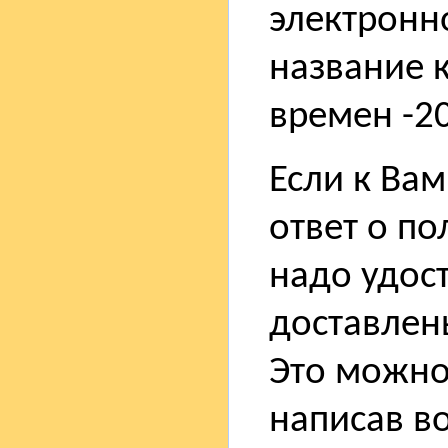
электронн
название 
времен -2
Если к Ва
ответ о п
надо удос
доставлен
Это можно
написав в