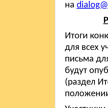
на
dialog@s
Р
Итоги кон
для всех у
письма дл
будут опу
(раздел Ит
положени