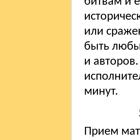
битвам и е
историчес
или сраже
быть любых
и авторов
исполните
минут.
Прием мат