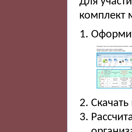
Для участи
комплект 
Оформит
Скачать
Рассчита
организ