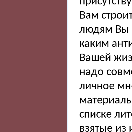
присутству
Вам строи
людям Вы 
каким анти
Вашей жиз
надо совме
личное мн
материалы
списке ли
взятые из 