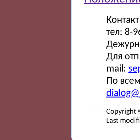
Контак
тел: 8-
Дежурн
Для отп
mail:
se
По всем
dialog@s
Copyright 
Last modif