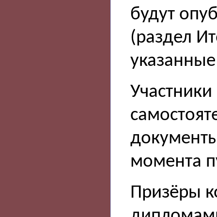
будут опу
(раздел Ит
указанные
Участники
самостоят
документы 
момента п
Призёры к
дипломам