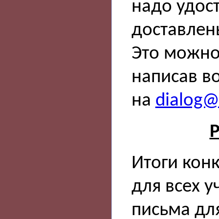
надо удос
доставлен
Это можно
написав в
на
dialog@s
Р
Итоги кон
для всех у
письма дл