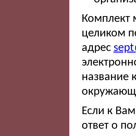
Комплект 
целиком п
адрес
sept
электронн
название 
окружающ
Если к Ва
ответ о п