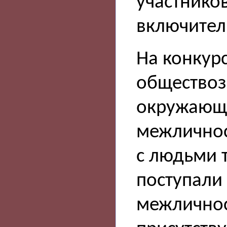
участников
включител
На конкур
обществоз
окружающи
межличнос
с людьми т
поступали
межличнос