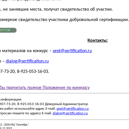
, не занявшие места, получат свидетельство об участии.
номерное свидетельство участника добровольной сертификации.
ентов
Контакты:
и материалов на конкурс –
sept@sertification.ru
в –
dialog@sertification.ru
7-73-20, 8-925-053-16-03.
бы прочитать полное Положение по конкурсу
 информация:
-907-73-20, 8-925-053-16-03 Дежурный Администратор
ки работ используйте адрес E-mail:
sept@sertification.ru
просам пишите по адресу E-mail:
dialog@sertification.ru
12 - 2026 МЦ "Сентябрь"
20.12.2023