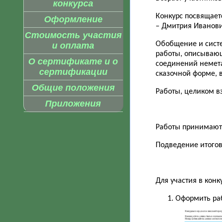
конкурса
Конкурс посвящаетс
Оформление
– Дмитрия Иванов
Стоимость участия
Обобщение и систе
и оплата
работы, описывающ
О сертификате и о
соединений немета
сертификации
сказочной форме, 
Общие положения
Работы, целиком вз
Приложения
Работы принимаются
Подведение итогов
Для участия в конк
Оформить ра