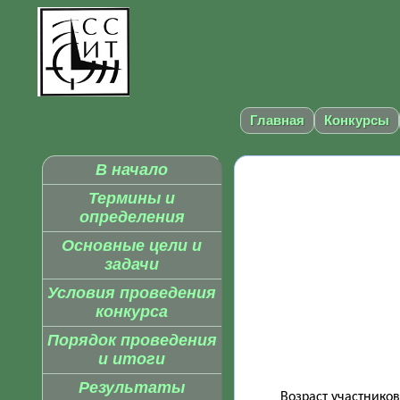
Главная
Конкурсы
В начало
Термины и
определения
Основные цели и
задачи
Условия проведения
конкурса
Порядок проведения
и итоги
Результаты
Возраст участников