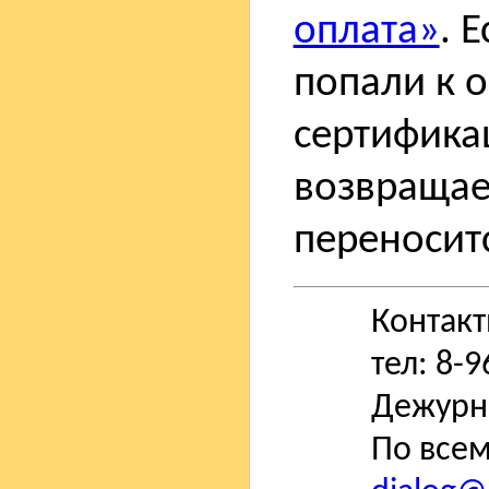
оплата»
. 
попали к 
сертифика
возвращае
переноситс
Контак
тел: 8-
Дежурн
По всем