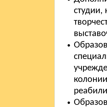
студии,
творчес
выставо
Образов
специал
учрежде
колонии
реабили
Образо