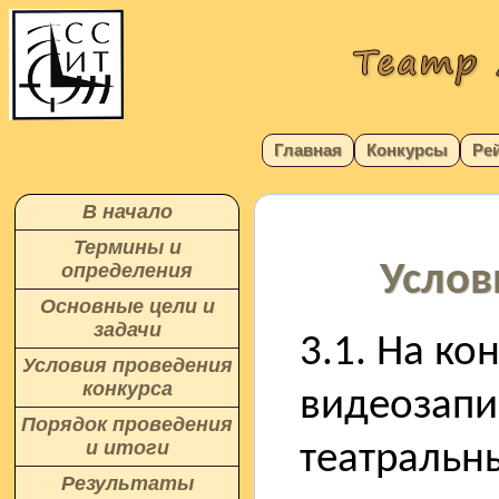
Главная
Конкурсы
Ре
В начало
Термины и
Услов
определения
Основные цели и
задачи
3.1. На ко
Условия проведения
конкурса
видеозапи
Порядок проведения
и итоги
театральны
Результаты