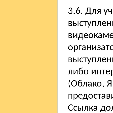
3.6. Для у
выступлен
видеокаме
организат
выступлени
либо интер
(Облако, Я
предостав
Ссылка до