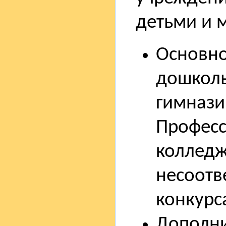
детьми и 
Основно
дошколь
гимназии
Професс
колледж
несоотв
конкурс
Дополни