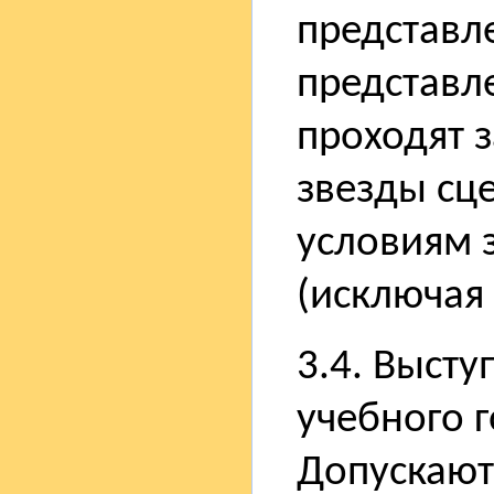
представл
представл
проходят 
звезды сц
условиям 
(исключая 
3.4. Выст
учебного 
Допускают