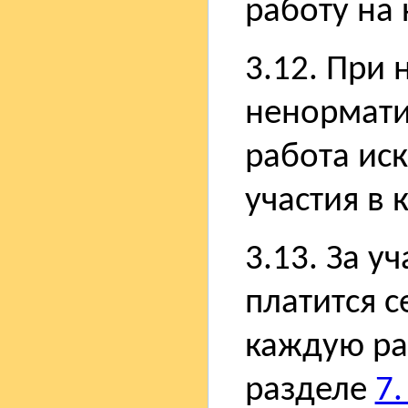
работу на 
3.12. При 
ненормати
работа ис
участия в 
3.13. За у
платится 
каждую ра
разделе
7.