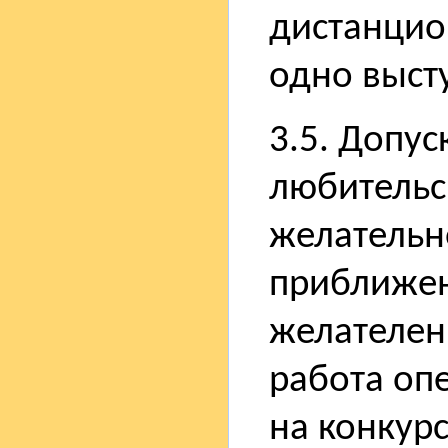
дистанцио
одно выст
3.5. Допу
любительс
желательн
приближен
желателен,
работа оп
на конкур