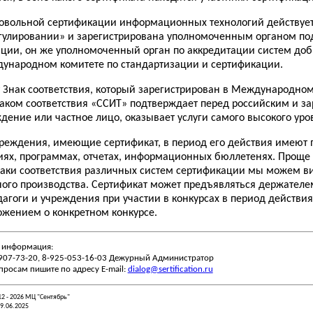
ровольной сертификации информационных технологий действует
егулировании» и зарегистрирована уполномоченным органом п
ации, он же уполномоченный орган по аккредитации систем до
ународном комитете по стандартизации и сертификации.
т Знак соответствия, который зарегистрирован в Международном
аком соответствия «ССИТ» подтверждает перед российским и за
дение или частное лицо, оказывает услуги самого высокого уро
чреждения, имеющие сертификат, в период его действия имеют п
иях, программах, отчетах, информационных бюллетенях. Проще с
наки соответствия различных систем сертификации мы можем ви
ого производства. Сертификат может предъявляться держателе
дагоги и учреждения при участии в конкурсах в период действи
ложением о конкретном конкурсе.
 информация:
-907-73-20, 8-925-053-16-03 Дежурный Администратор
просам пишите по адресу E-mail:
dialog@sertification.ru
12 - 2026 МЦ "Сентябрь"
19.06.2025