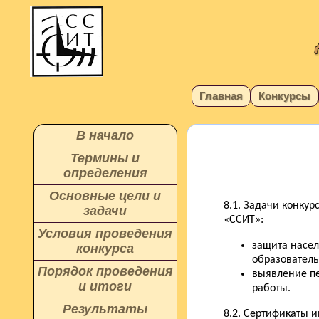
Главная
Конкурсы
В начало
Термины и
определения
Основные цели и
8.1. Задачи конку
задачи
«ССИТ»:
Условия проведения
защита насел
конкурса
образовател
Порядок проведения
выявление пе
и итоги
работы.
Результаты
8.2. Сертификаты и