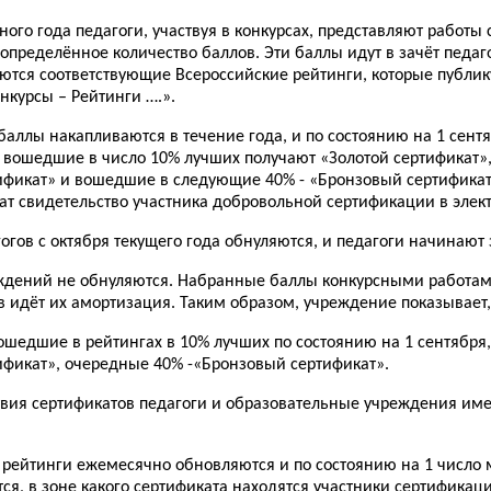
бного года педагоги, участвуя в конкурсах, представляют работ
определённое количество баллов. Эти баллы идут в зачёт педаг
ются соответствующие Всероссийские рейтинги, которые публик
нкурсы – Рейтинги ….».
 баллы накапливаются в течение года, и по состоянию на 1 сен
, вошедшие в число 10% лучших получают «Золотой сертификат
фикат» и вошедшие в следующие 40% - «Бронзовый сертификат»
чат свидетельство участника добровольной сертификации в элек
гогов с октября текущего года обнуляются, и педагоги начинают
еждений не обнуляются. Набранные баллы конкурсными работа
 идёт их амортизация. Таким образом, учреждение показывает, 
вошедшие в рейтингах в 10% лучших по состоянию на 1 сентября
фикат», очередные 40% -«Бронзовый сертификат».
ствия сертификатов педагоги и образовательные учреждения име
да рейтинги ежемесячно обновляются и по состоянию на 1 число
ся, в зоне какого сертификата находятся участники сертификаци