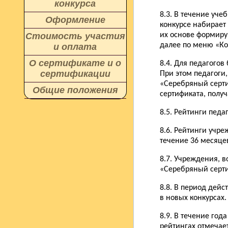
конкурса
8.3. В течение уче
Оформление
конкурсе набирает 
Стоимость участия
их основе формиру
далее по меню «Ко
и оплата
О сертификате и о
8.4. Для педагогов
сертификации
При этом педагоги
«Серебряный серти
Общие положения
сертификата, полу
8.5. Рейтинги педа
8.6. Рейтинги учр
течение 36 месяцев
8.7. Учреждения, 
«Серебряный серти
8.8. В период дей
в новых конкурсах.
8.9. В течение го
рейтингах отмечает