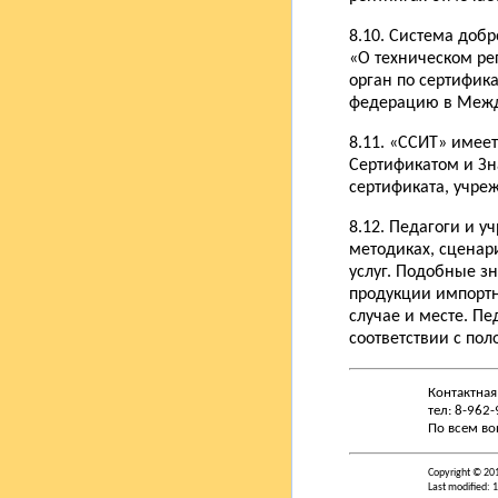
8.10. Система доб
«О техническом р
орган по сертифик
федерацию в Межд
8.11. «ССИТ» имее
Сертификатом и Зн
сертификата, учреж
8.12. Педагоги и у
методиках, сценар
услуг. Подобные з
продукции импортн
случае и месте. Пе
соответствии с по
Контактная
тел: 8-962
По всем во
Copyright © 20
Last modified: 