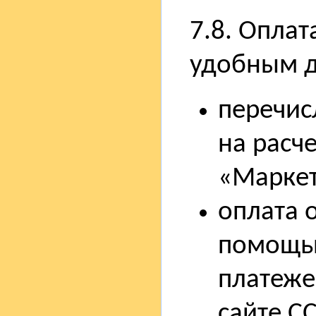
7.8. Опла
удобным д
перечис
на расч
«Маркет
оплата о
помощью
платеже
сайте С