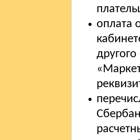
платель
оплата 
кабинет
другого
«Маркет
реквизи
перечис
Сбербан
расчетн