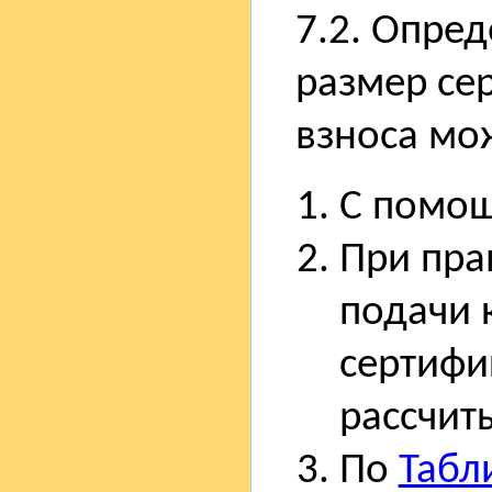
7.2. Опред
размер се
взноса мо
С помо
При пра
подачи 
сертифи
рассчит
По
Табл