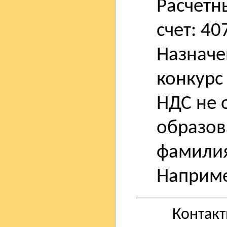
Расчетн
счет: 40
Назначен
конкурс
НДС не 
образов
фамилия
Наприме
Контак