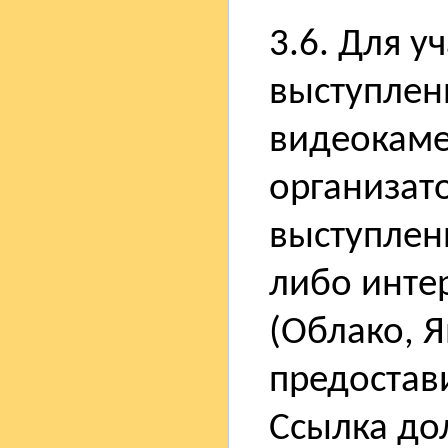
3.6. Для у
выступлен
видеокаме
организат
выступлени
либо интер
(Облако, Я
предостав
Ссылка до