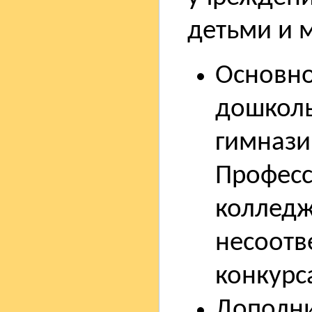
детьми и 
Основно
дошколь
гимназии
Професс
колледж
несоотв
конкурс
Дополни