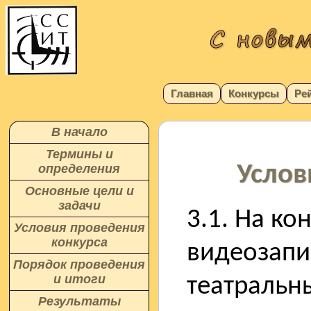
Главная
Конкурсы
Ре
В начало
Термины и
Услов
определения
Основные цели и
задачи
3.1. На ко
Условия проведения
конкурса
видеозапи
Порядок проведения
и итоги
театральны
Результаты