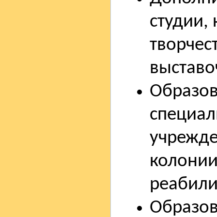
студии,
творчес
выставо
Образов
специал
учрежде
колонии
реабили
Образо