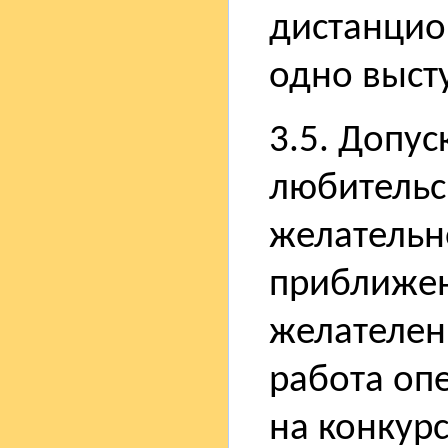
дистанцио
одно выст
3.5. Допу
любительс
желательн
приближен
желателен,
работа оп
на конкур