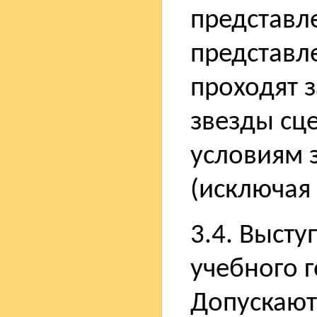
представл
представл
проходят 
звезды сц
условиям 
(исключая 
3.4. Выст
учебного 
Допускают