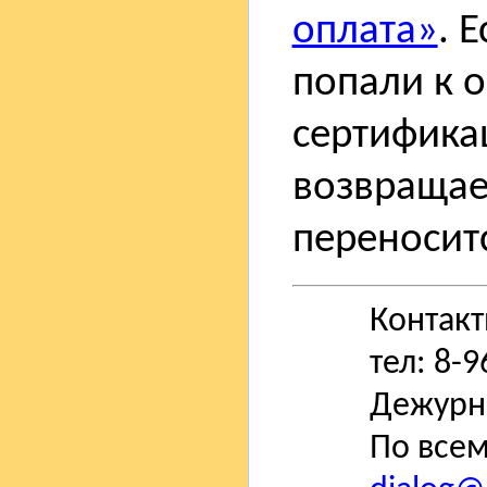
оплата»
. 
попали к 
сертифика
возвращае
переноситс
Контак
тел: 8-
Дежурн
По всем