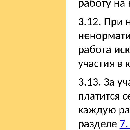
работу на 
3.12. При 
ненормати
работа ис
участия в 
3.13. За у
платится 
каждую ра
разделе
7.