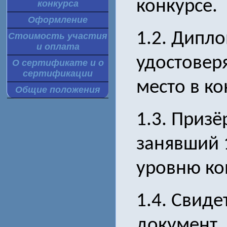
конкурсе.
конкурса
Оформление
1.2. Дипло
Стоимость участия
и оплата
удостовер
О сертификате и о
сертификации
место в ко
Общие положения
1.3. Призё
занявший 
уровню ко
1.4. Свиде
документ,