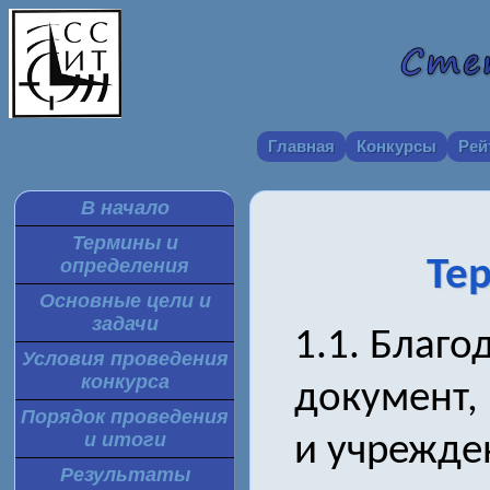
Главная
Конкурсы
Рей
В начало
Термины и
Те
определения
Основные цели и
задачи
1.1. Благо
Условия проведения
конкурса
документ,
Порядок проведения
и итоги
и учрежден
Результаты