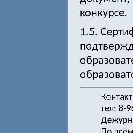
конкурсе.
1.5. Серти
подтверж
образовате
образоват
Контак
тел: 8-
Дежурн
По всем