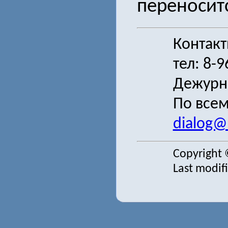
переноситс
Контак
тел: 8-
Дежурн
По всем
dialog@s
Copyright 
Last modif