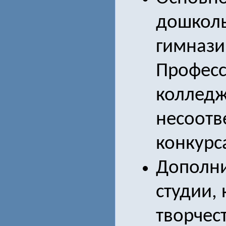
дошколь
гимназии
Професс
колледж
несоотв
конкурс
Дополни
студии,
творчес