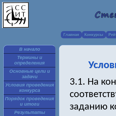
Главная
Конкурсы
Рей
В начало
Термины и
Услов
определения
Основные цели и
задачи
3.1. На ко
Условия проведения
конкурса
соответст
Порядок проведения
и итоги
заданию к
Результаты