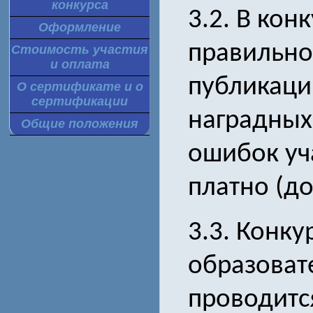
конкурса
3.2. В кон
Оформление
правильно
Стоимость участия
и оплата
публикаци
О сертификате и о
сертификации
наградных
Общие положения
ошибок уч
платно (до
3.3. Конк
образоват
проводитс