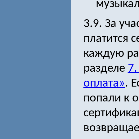
музыкал
3.9. За уч
платится 
каждую ра
разделе
7.
оплата»
. 
попали к 
сертифика
возвращае