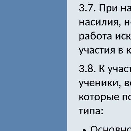
3.7. При н
насилия, 
работа ис
участия в 
3.8. К уча
ученики, 
которые п
типа:
Основно