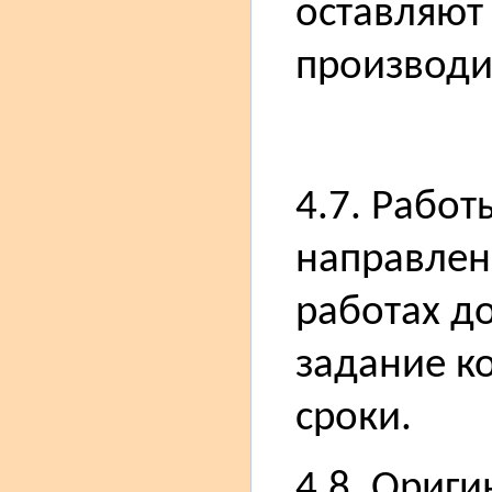
оставляют 
производи
4.7. Рабо
направлени
работах д
задание к
сроки.
4.8. Ориги