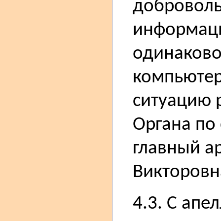
доброволь
информаци
одинаковог
компьютер
ситуацию 
Органа по
главный а
Викторовн
4.3. С апе