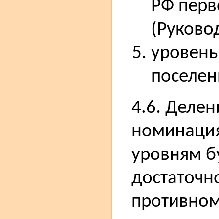
РФ перв
(Руково
уровень
поселен
4.6. Деле
номинация
уровням б
достаточно
противном