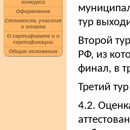
конкурса
муниципал
Оформление
тур выходи
Стоимость участия
и оплата
О сертификате и о
Второй ту
сертификации
Общие положения
РФ, из кот
финал, в т
Третий тур
4.2. Оценк
аттестова