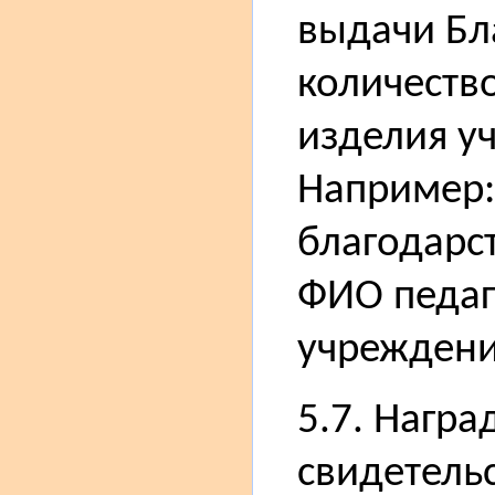
выдачи Бл
количество
изделия у
Например: 
благодарс
ФИО педаг
учреждение
5.7. Нагр
свидетель