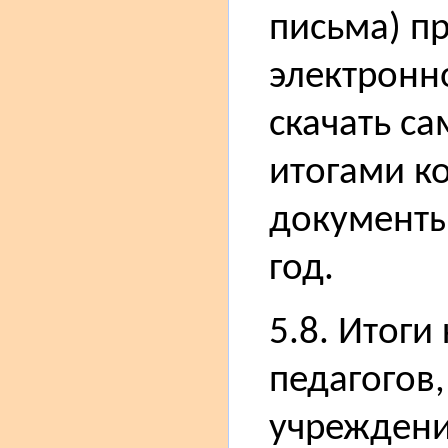
письма) п
электронн
скачать са
итогами к
документы
год.
5.8. Итоги
педагогов
учреждени