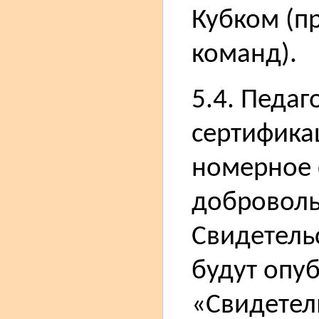
Кубком (пр
команд).
5.4. Педаг
сертифика
номерное 
доброволь
Свидетель
будут опу
«Свидетель