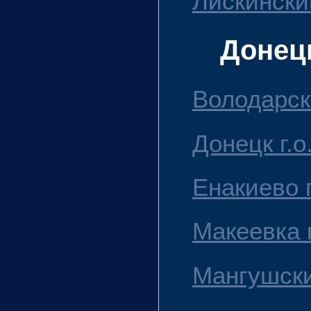
Лискински
Донец
Володарск
Донецк г.о
Енакиево г
Макеевка г
Мангушски