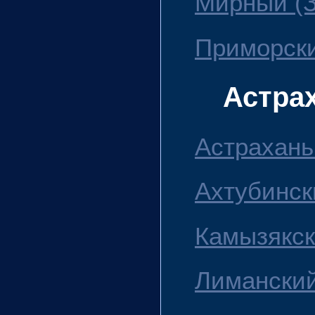
Мирный (З
Приморски
Астра
Астрахань 
Ахтубинск
Камызякск
Лиманский