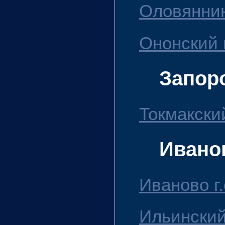
Оловяннин
Ононский 
Запор
Токмакский
Ивано
Иваново г.
Ильинский