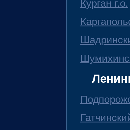
Курган г.о.
Каргаполь
Шадрински
Шумихинск
Ленин
Подпорожс
Гатчински