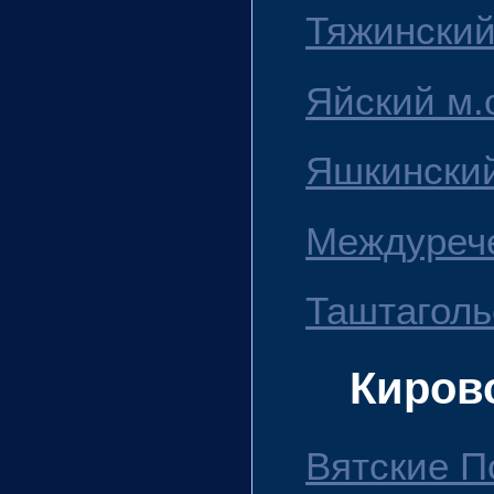
Тяжинский
Яйский м.
Яшкинский
Междурече
Таштаголь
Киров
Вятские По