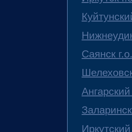
Куйтунски
Нижнеудин
Саянск г.о
Шелеховск
Ангарский 
Заларинск
Иркутский