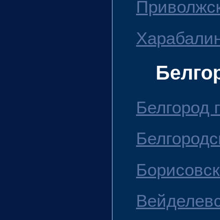
Приволжск
Харабалин
Белго
Белгород г
Белгородс
Борисовск
Вейделевс