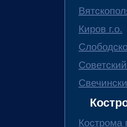
Вятскопол
Киров г.о.
Слободско
Советский
Свечински
Костр
Кострома г