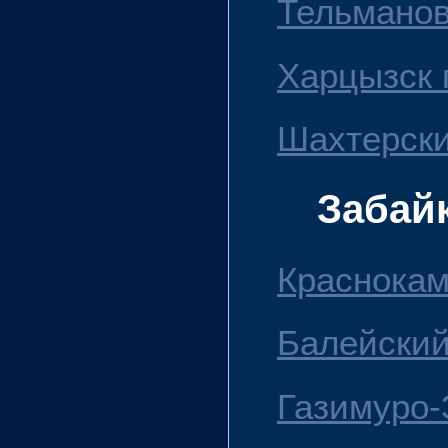
Тельманов
Харцызск г
Шахтерски
Забай
Краснокам
Балейский
Газимуро-