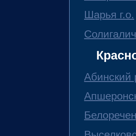
Шарья г.о.
Солигалич
Красн
Абинский 
Апшеронск
Белоречен
Выселковс