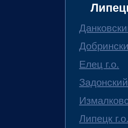
Липец
Данковски
Добрински
Елец г.о.
Задонский
Измалковс
Липецк г.о