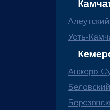
Камча
Алеутский
Усть-Камч
Кемер
Анжеро-Су
Беловский 
Березовски