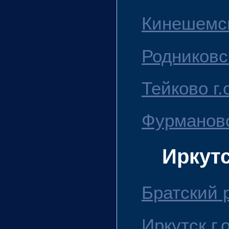
Кинешемск
Родниковс
Тейково г.
Фурмановс
Иркут
Братский 
Иркутск г.о