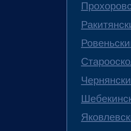
Прохоровс
Ракитянск
Ровеньски
Старооскол
Чернянски
Шебекинск
Яковлевски