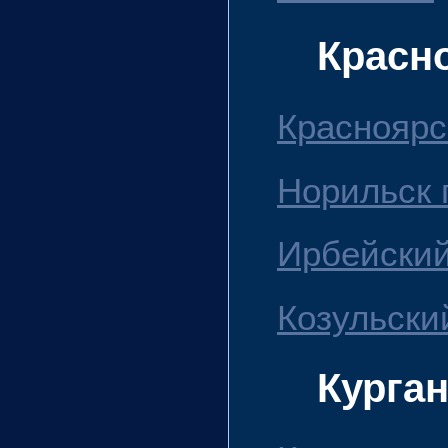
Красн
Красноярск
Норильск г
Ирбейский
Козульски
Курган