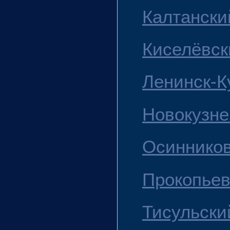
Калтанский
Киселёвски
Ленинск-Ку
Новокузнец
Осинниковс
Прокопьевс
Тисульски