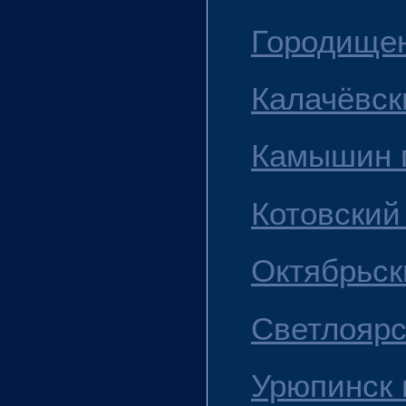
Городищен
Калачёвск
Камышин г
Котовский
Октябрьск
Светлоярс
Урюпинск г