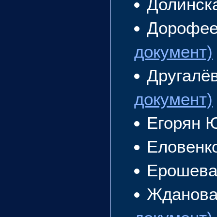
Долинск
Дорофее
документ)
Другалё
документ)
Егорян 
Еловенк
Ерошева
Жданова