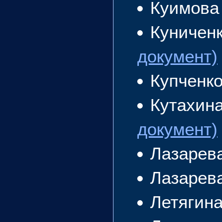
Куимова
Куничен
документ)
Купченк
Кутахин
документ)
Лазарев
Лазарев
Летягин