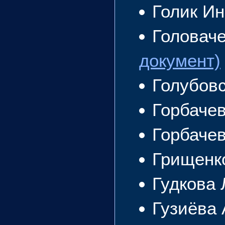
Голик И
Головач
документ)
Голубов
Горбаче
Горбаче
Грищенк
Гудкова
Гузиёва