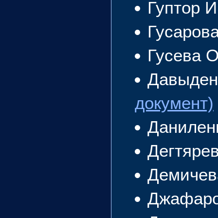
Гуптор 
Гусаров
Гусева 
Давыден
документ)
Данилен
Дегтяре
Демичев
Джафаро