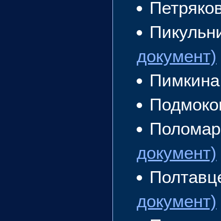
Петряко
Пикульн
документ)
Пимкина
Подмоко
Поломар
документ)
Полтавц
документ)