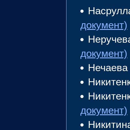
Насрулл
документ)
Неручев
документ)
Нечаева
Никитен
Никитен
документ)
Никитин