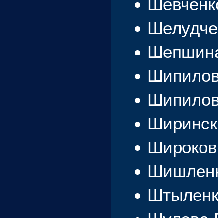
Шевченк
Шелудче
Шепшин
Шипилов
Шипилов
Ширинск
Широков
Шишленк
Штыленк