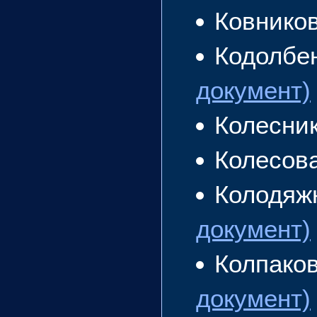
Ковнико
Кодолбе
документ)
Колесни
Колесов
Колодяж
документ)
Колпако
документ)