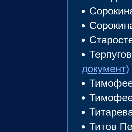
Сорокин
Сорокин
Старост
Терпуго
документ)
Тимофее
Тимофее
Титарев
Титов П