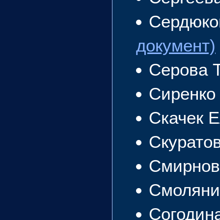
Сердюко
документ)
Серова 
Сиренко
Скачек 
Скурато
Смирнов
Смоляни
Согодин