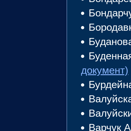
Бондарч
Бородав
Буданов
Буденна
документ)
Бурдейн
Валуйск
Валуйск
Варчук 