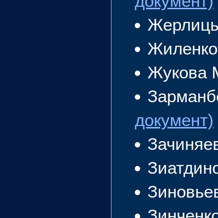
документ)
Жерлицы
Жиленко
Жукова 
Зарманб
документ)
Зачиняе
Зиатдин
Зиновье
Зинченк