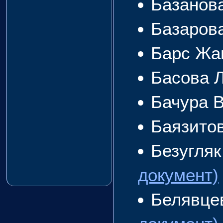
Базанов
Базаров
Барс Жа
Басова 
Бачура 
Баязито
Безугля
документ)
Белявце