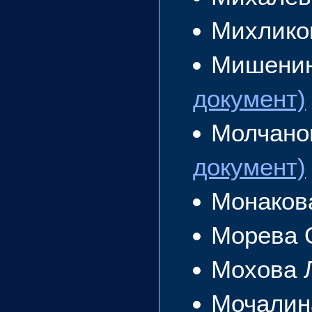
Михлико
Мишенин
документ)
Молчано
документ)
Монаков
Морева 
Мохова 
Мочалин