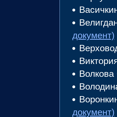
Васички
Велигда
документ)
Верхово
Виктори
Волкова
Володин
Воронки
документ)