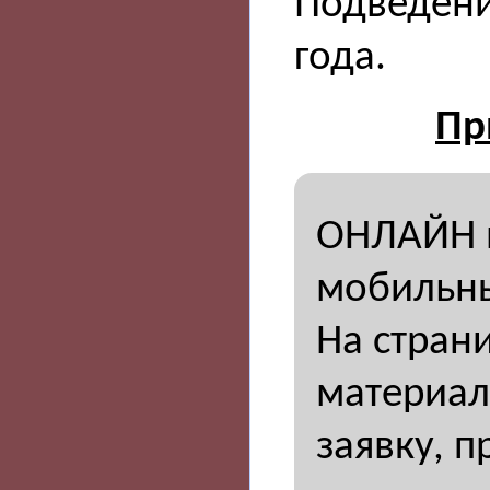
Подведени
года.
Пр
ОНЛАЙН н
мобильны
На стран
материал
заявку, п