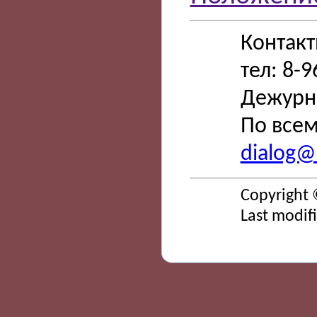
Контак
тел: 8-
Дежурн
По всем
dialog@s
Copyright 
Last modif