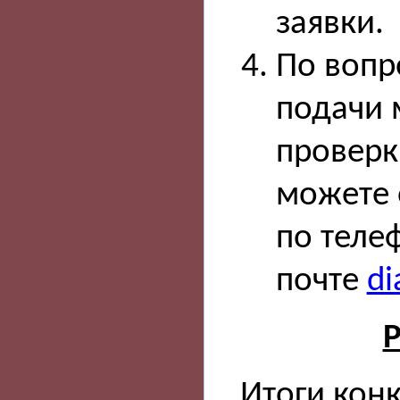
заявки.
По вопр
подачи 
проверк
можете 
по теле
почте
di
Р
Итоги кон