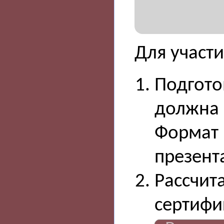
Для участ
Подгото
должна 
Формат 
презент
Рассчита
сертифи