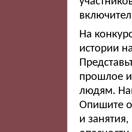
участников
включител
На конкур
истории н
Представьт
прошлое и
людям. На
Опишите о
и занятия,