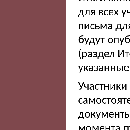
для всех у
письма дл
будут опу
(раздел Ит
указанные
Участники
самостоят
документы 
момента п