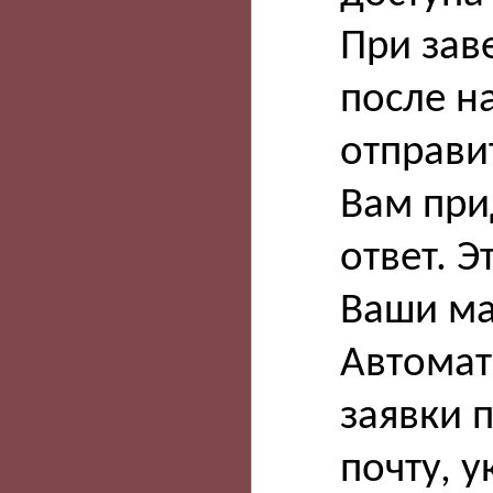
При зав
после н
отправит
Вам при
ответ. Э
Ваши ма
Автомат
заявки 
почту, 