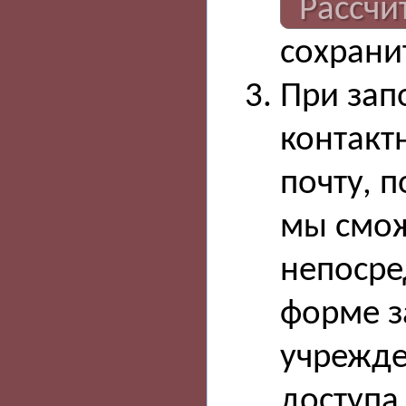
Рассчи
сохрани
При зап
контакт
почту, п
мы смож
непосре
форме з
учрежден
доступа 