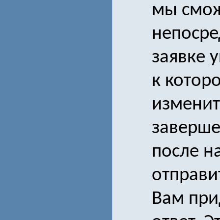
мы смож
непосре
заявке у
к которо
изменит
заверше
после н
отправит
Вам при