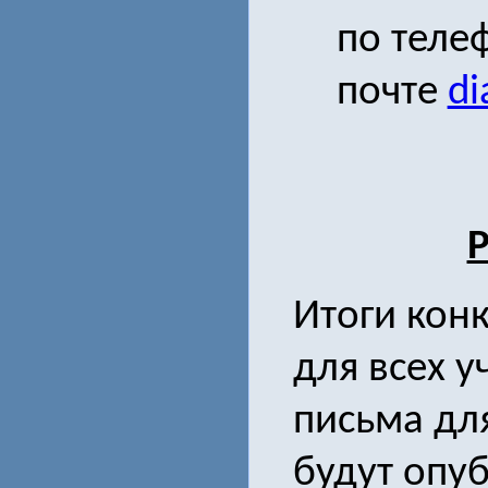
по теле
почте
di
Р
Итоги кон
для всех у
письма дл
будут опу