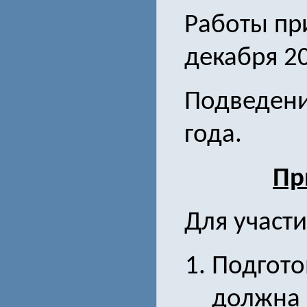
Работы пр
декабря 20
Подведени
года.
Пр
Для участ
Подгото
должна 