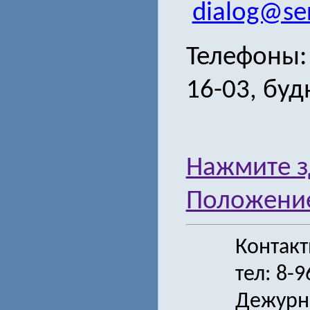
dialog@ser
Телефоны: 
16-03, буд
Нажмите з
Положение
Контак
тел: 8-
Дежурн