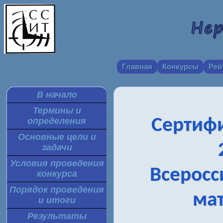
Главная
Конкурсы
Рей
В начало
Термины и
Сертифи
определения
Основные цели и
задачи
Условия проведения
Всеросс
конкурса
Порядок проведения
мат
и итоги
Результаты