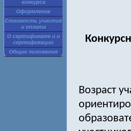
конкурса
Оформление
Стоимость участия
и оплата
Конкурс
О сертификате и о
сертификации
Общие положения
Возраст уч
ориентиро
образоват