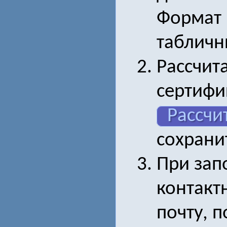
Формат 
табличн
Рассчита
сертифи
Рассчи
сохрани
При зап
контакт
почту, п